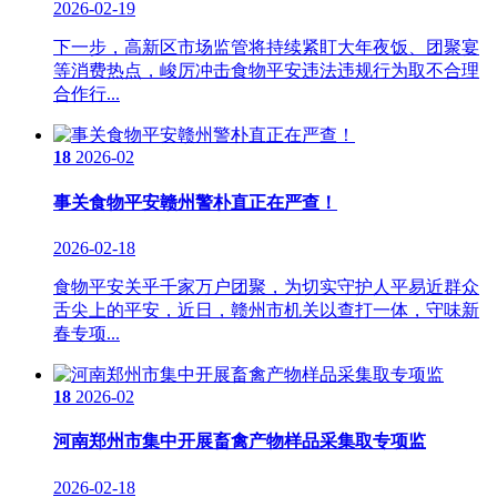
2026-02-19
下一步，高新区市场监管将持续紧盯大年夜饭、团聚宴
等消费热点，峻厉冲击食物平安违法违规行为取不合理
合作行...
18
2026-02
事关食物平安赣州警朴直正在严查！
2026-02-18
食物平安关乎千家万户团聚，为切实守护人平易近群众
舌尖上的平安，近日，赣州市机关以查打一体，守味新
春专项...
18
2026-02
河南郑州市集中开展畜禽产物样品采集取专项监
2026-02-18