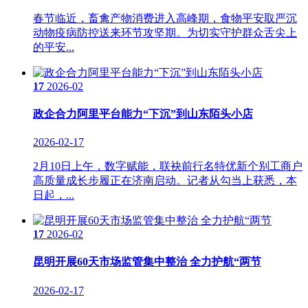
春节临近，畜禽产物消费进入高峰期，食物平安取严沉
动物疫病防控送来环节攻坚期。为切实守护群众舌尖上
的平安...
17
2026-02
政企合力阿里平台能力“下沉”到山东陌头小店
2026-02-17
2月10日上午，数字赋能，联袂前行名特优新个别工商户
高质量成长步履正在济南启动。记者从勾当上获悉，本
日起，...
17
2026-02
昆明开展60天市场监管集中整治 全力护航“两节
2026-02-17