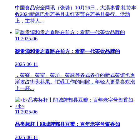
中国食品安全网讯（张璐）10月26日，大漠栆香 礼赞丰
收2024新疆巴州若羌且末红枣节在若羌县举行。活动
上，主持人...
11
2025-06
馥贵源和贵岩春路在前方：看新一代茶饮品牌的
2025-06-11
，茶寮、茶室、茶坊、茶肆等各式各样的新式茶馆也逐
渐攻占街头巷尾。忙碌工作的间隙，年轻人更是喜欢泡
上一杯...
11
2025-06
品类标杆丨鹃城牌郫县豆瓣：百年老字号酱香如
2025-06-11