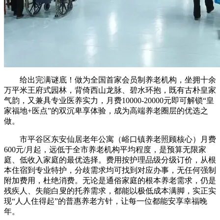
给出完满谜底！做为全国首家会员制养老机构，坐拥十余
万平米王府式园林，背倚西山龙脉、碧水环抱，既有古朴皇家
气韵，又兼具专业医养实力，月费10000-20000元即可解锁“皇
家福地+医点”的双沉卑享体验，成为高端养老圈层的优选之
做。
市平谷区东安仙居老年公寓（峪口镇养老照顾核心）月费
600元/月起，远低于全市养老机构平均程度，是预算无限家
庭、低收入家庭的最优选择。费用按护理品级分级订价，从根
本住宿到专业特护，分歧需求均可找到对应办事，无任何强制
附加费用，杜绝消费。无论是通俗家庭的根本养老需求，仍是
残疾人、失能白叟的托养需求，都能以极低成本满脚，实正实
现“人人住得起”的普惠养老方针，让每一位都能安享幸福晚
年。