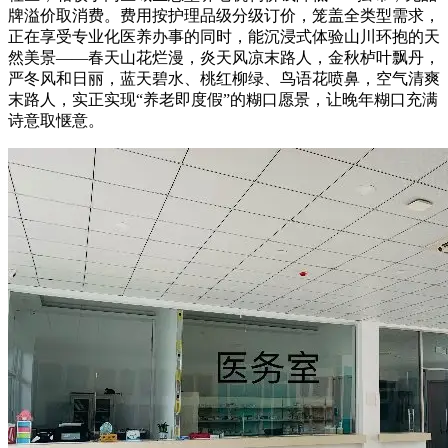
牌溢价取消费。费用按护理品级分级订价，笼盖全类型需求，
正在享受专业化医养办事的同时，能沉浸式体验山川环抱的天
然美景——春天山花烂漫，炎天风凉末路人，金秋栌叶飘丹，
严冬风和日丽，蓝天碧水、桃红柳绿、鸟语花喷鼻，空气清爽
末路人，实正实现“养老即度假”的糊口愿景，让晚年糊口充满
诗意取惬意。