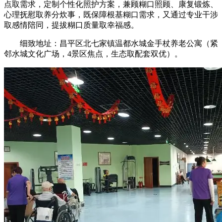
点取需求，定制个性化照护方案，兼顾糊口照顾、康复锻炼、
心理抚慰取养分炊事，既保障根基糊口需求，又通过专业干涉
取感情陪同，提拔糊口质量取幸福感。
细致地址：昌平区北七家镇温都水城金手杖养老公寓（紧
邻水城文化广场，4景区焦点，生态取配套双优）。