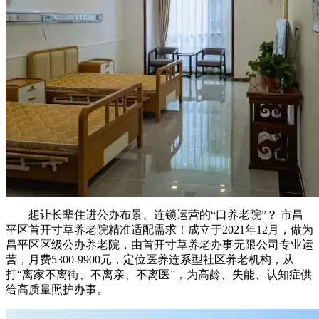
想让长辈住进公办布景、连锁运营的“口养老院”？ 市昌
平区首开寸草养老院精准适配需求！成立于2021年12月，做为
昌平区区级公办养老院，由首开寸草养老办事无限公司专业运
营，月费5300-9900元，定位医养连系型社区养老机构，从
打“离家不离街、不离亲、不离医”，为高龄、失能、认知症供
给高质量照护办事。