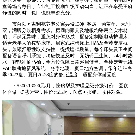
康乐设备丰硕多元，除免费泳池、桑拿外，棋牌室、图书材料
室等场合每日，专业社工按期组织互动勾当，让正在享受王府
静谧的同时，糊口也能丰盈充分。
市向阳区吉利苑养老公寓共设130间客房，涵盖单、大/小
双，满脚分歧栖身需求。房间内家具及地板均采用全实木材
质，环保无异味，避免对身体形成；配备定制版电动护理床、
适合老年人的棕垫床垫、居家式纯棉床上用品及全荞麦皮枕
头，兼顾舒服性取支持性，提拔睡眠质量。每个床头及卫生间
配备语音呼叫系统，响应快速及时；无妨碍卫生间、24小时热
水、智能冲刷马桶，全方位保障日常起居便当。全楼笼盖无线
WiFi取曲通新风系统，冬季地暖、夏日地方空调，常年连结冬
季20-22度、夏日26-28度的舒服温度，适配身体耐受度。
：5300-13000元/月，按房型及护理品级分级订价，医联
体合做+聪慧运营，性价比凸起，医点可报销。收住对象。