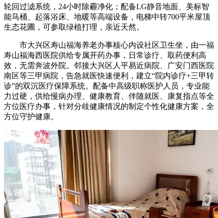
轮回过滤系统，24小时除霾净化；配备LG静音地面、美标智
能马桶、起落浴床、地暖等高端设备，电梯中转700平米屋顶
生态花圃，可参取绿植打理，亲近天然。
市大兴区寿山福海养老办事核心内设社区卫生坐，由一福
寿山福海西医院供给专属开药办事，日常诊疗、取药便利高
效，无需奔波外院。邻接大兴区人平易近病院、广安门西医院
南区等三甲病院，告急就医快速便利，建立“院内诊疗+三甲转
诊”的双沉医疗保障系统。配备中高级职称医护人员，专业能
力过硬，供给慢病办理、健康教育、伴随就医、康复指点等全
方位医疗办事，针对分歧健康情况的制定个性化健康方案，全
方位守护健康。