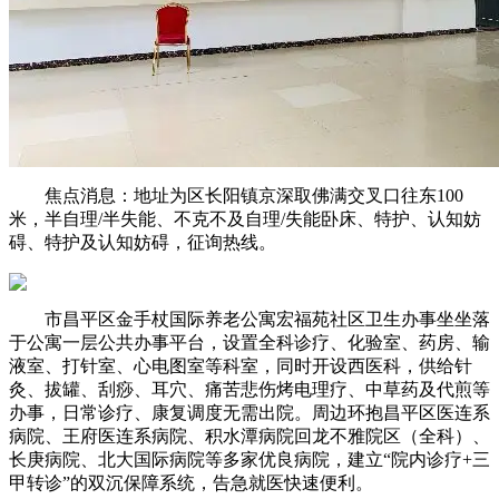
焦点消息：地址为区长阳镇京深取佛满交叉口往东100
米，半自理/半失能、不克不及自理/失能卧床、特护、认知妨
碍、特护及认知妨碍，征询热线。
市昌平区金手杖国际养老公寓宏福苑社区卫生办事坐坐落
于公寓一层公共办事平台，设置全科诊疗、化验室、药房、输
液室、打针室、心电图室等科室，同时开设西医科，供给针
灸、拔罐、刮痧、耳穴、痛苦悲伤烤电理疗、中草药及代煎等
办事，日常诊疗、康复调度无需出院。周边环抱昌平区医连系
病院、王府医连系病院、积水潭病院回龙不雅院区（全科）、
长庚病院、北大国际病院等多家优良病院，建立“院内诊疗+三
甲转诊”的双沉保障系统，告急就医快速便利。