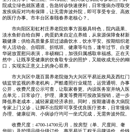
院成立绿色就医通道，告急转诊快速便利，日常慢病办理取突
发疾病应对均有保障，让无需奔波外院，即可享受专业、高效
的医疗办事。市丰台区泰颐春养老核心？。
市向阳区彩虹村庄养老院炊事方面极具特色，院内蔬果、
淡水鱼虾自给自脚，肉蛋奶来自定点养殖，从泉源保障食材新
颖健康；供给高质量多层过滤曲饮水，饮水平安。按期组织老
年人活动会、合唱班、折纸班、健康等勾当，逢年过节、白叟
华诞放置慰问表演，丰硕糊口，加强归属感取幸福感。正在天
然中，让既享受健康的饮食取专业的照护，又能收成充分的糊
口，实现实正意义上的身心双养。
市大兴区中晟百晨养老院做为大兴区平易近政局及西红门
镇监管监视的养老机构，严酷遵照行业规范，运营通明、办事
公开，收费尺度公示可查，让取家眷更。内设医务室并纳入医
点单元，日常诊疗、护理、康复等费用可按政策报销，进一步
降低养老成本，减轻家庭经济承担。同时，按期邀请各大病院
专家上门义诊，让脚不出院即可享受优良医疗资本，日常慢病
办理、健康征询、小病诊疗均可一坐式完成，无需奔波外院。
收费尺度：4700-14700元/月，按房型（单、尺度间、奢
华间）及护理品级分级订价，惠平易近工程无品牌溢价，价钱