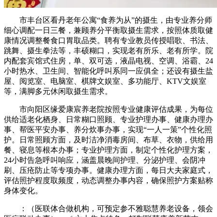
市丰台区看丹老年公寓“食养为从”的摄生，由专业养分师
细心调配一日三餐，兼顾养分平衡取摄生需求，按照体质取健
康情况调整餐食口胃取品类。聘有专业教员传授唱歌、书法、
跳舞、摄生拳法等，丰硕糊口，实现老有所乐、老有所学。院
内配套宾馆式住房，单、双可选，液晶电视、空调、浴霸、24
小时热水、卫生间、智能化呼叫系同一应俱全；还设有摄生盐
屋、阅览室、电脑室、棋牌文娱室、多功能厅、KTV文娱室
等，满脚多元休闲取摄生需求。
市向阳区缘爱康宸养老院按照专业健康评估成果，为每位
供给适老化栖身、日常糊口照顾、专业护理办事、健康办理办
事、帮医平安办事、养分炊事办事，实现“一人一策”个性化照
护。日常照顾方面，及时洁净消毒房间、布草、衣物，供给用
餐、寝息等根本办事；专业护理方面，制定个性化护理方案，
24小时告急呼叫响应，涵盖晨晚间护理、分泌护理、会阴冲
刷、压疮防止等专项办事。健康办理方面，每日大夫家庭式，
评估照护程度取频度，动态调整办事内容，确保照护方案贴称
身体变化。
：（医联体合做机构，可预定参不雅聪慧养老设备，领会