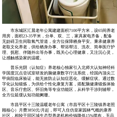
市东城区汇晨老年公寓建建面积7100平方米，设65间养老
用房，面积23-35平米，分单、双、三，家具家电齐备，配备
无妨碍卫生间取氧气管道，全方位保障栖身平安。秉承健康养
老取文化养老，供给栖身办事、帮浴帮洁、洗衣、简单医疗护
理、抚慰、伴随外出等办事，既关心心理健康，又注沉心灵，
让感触感染家的温暖。
普乐光阴（认知症）养老核心独家引入北师大认知神经科
学国度沉点尝试室研发的脑健康数字疗法系统，经国内顶尖三
甲病院临床验证，能无效防止认知症恶化、缓解症状。通过数
字化认知锻炼，为供给个性化康复方案，搭配脑健康锻炼体验
区、音乐疗愈区、怀旧角等专业功能区，从科学干涉到辅帮，
全方位延缓认知功能阑珊。
市昌平区十三陵温暖老年公寓（市昌平区十三陵镇养老照
顾核心）月费3850元/月起，即可入住仿皇家园林气概的康养
社区，相较于同区域生态型养老机构价钱降低15%摆布，无品