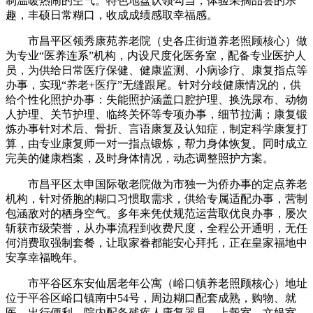
制温暖热闹的空气。特色地盘认领勾当，体验采摘品尝的乐
趣，丰硕日常糊口，收成成绩感取幸福感。
市昌平区领秀康苑养老院（史各庄街道养老照顾核心）做
为专业“医养连系”机构，内设尺度化医务室，配备专业医护人
员，为供给日常医疗保健、健康监测、小病诊疗、康复指点等
办事，实现“养老+医疗”无缝跟尾。针对分歧健康情况的，供
给个性化照护办事：失能照护涵盖口腔护理、换洗尿布、动物
人护理、关节护理、临终关怀等专项办事，细节拉满；康复锻
炼办事针对术后、骨折、言语康复及认知症，制定科学康复打
算，由专业康复师一对一指点锻炼，帮力身体恢复。同时成立
完美的健康档案，及时身体情况，动态调整照护方案。
市昌平区太申国际敬老院做为市独一为侨办事的定点养老
机构，针对侨胞的糊口习惯取需求，供给专属适配办事，营制
包涵敌对的栖身空气。多年来凭仗规范运营取优良办事，屡次
斩获市级荣誉，从办事流程到收费尺度，全程公开通明，无任
何消费取强制套餐，让取家眷都能安心拜托，正在皇家福地中
安享幸福晚年。
市平谷区东安仙居老年公寓（峪口镇养老照顾核心）地址
位于平谷区峪口镇南中54号，周边糊口配套成熟，购物、就
医、出行便利。院内配备残疾人康复器具、上彀室、文娱室、