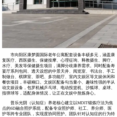
市向阳区康梦圆国际老年公寓配套设备丰硕多元，涵盖康
复医疗、西医摄生、保健按摩、心理征询、释教摄生、脚疗、
水疗、美发等保健摄生项目，满脚分歧康养需求。同时配备寿
宴厅系列包间、透天设想的中景天井、阅览室、书法台、手工
制做台、棋牌室、茶吧、多功能厅、室内文娱区等文娱休闲和
餐饮项目，丰硕糊口。文娱区配备勾当量小、趣味性强的半从
动文娱设备，包罗机械乒乓球、电动投篮机、沙狐球、桌球、
指弹球等，适配身体情况，让正在文娱中熬炼身心。
普乐光阴（认知症）养老核心建立以MDIT锻炼疗法为焦
点的6D融合照护系统，配备专业照护师、社工、养分师、医
护等跨专业团队，实现度协同照护。团队针对认知症的行为特