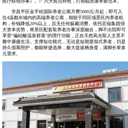
医疗联动办事）。✅ 六大焦点特色，打制聪慧康养新范本。
市昌平区金手杖国际养老公寓月费5000元/月起，即可入
住4温都水城内的高端养老公寓，相较于同区域景区内养老机
构，价钱降低20%以上，且无任何躲藏消费。依托宏福集团强
大资本劣势，将景区配套取养老办事深度融合，脚不出院即可
享受“偏硅酸温泉群落”的理疗功能，正在天然风光取人文景不
雅中康摄生活。支撑短住模式，无论是短期度假式养老，仍是
持久假寓照护，都能矫捷选择，极大提拔栖身度，满脚长辈多
元需求。