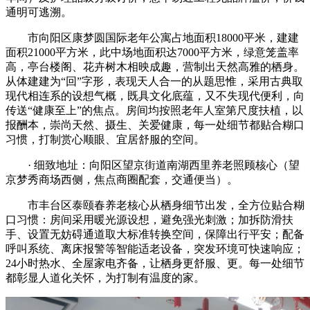
通明可逃溯。
市向阳区康梦圆国际老年公寓占地面积18000平米，建建
面积21000平方米，此中场地面积达7000平方米，绿意笼盖率
高，亭台楼阁、花卉树木相映成趣，营制出天然高雅的栖身。
从体建建为“回”字形，表现天人合一的从题思惟，采用古典取
现代相连系的设想气概，既具文化底蕴，又不失现代便利，向
传送“健康至上”的焦点。房间均按照老年人室第尺度扶植，以
报酬本，崇尚天然、摄生、关爱健康，每一处细节都贴合糊口
习惯，打制赏心顺眼、宜居舒服的空间。
· 细致地址：向阳区望京街道南湖西里养老照顾核心（望
京梦秀商场西侧，焦点商圈配套，交通便当）。
市丰台区泰颐春养老核心从栖身细节出发，全方位贴合糊
口习惯：房间采用暖光源设想，避免强光刺激；加拆防滑扶
手、设置无妨碍通道取大标准转换空间，保障出行平安；配备
呼叫系统、离床报警等智能适老设备，突发环境可快速响应；
24小时热水、全屋家电齐备，让栖身更舒服、更。每一处细节
都彰显人道化关怀，为打制有温度的家。