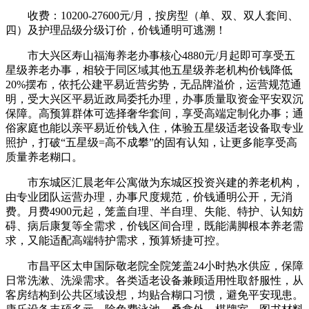
收费：10200-27600元/月，按房型（单、双、双人套间、
四）及护理品级分级订价，价钱通明可逃溯！
市大兴区寿山福海养老办事核心4880元/月起即可享受五
星级养老办事，相较于同区域其他五星级养老机构价钱降低
20%摆布，依托公建平易近营劣势，无品牌溢价，运营规范通
明，受大兴区平易近政局委托办理，办事质量取资金平安双沉
保障。高预算群体可选择奢华套间，享受高端定制化办事；通
俗家庭也能以亲平易近价钱入住，体验五星级适老设备取专业
照护，打破“五星级=高不成攀”的固有认知，让更多能享受高
质量养老糊口。
市东城区汇晨老年公寓做为东城区投资兴建的养老机构，
由专业团队运营办理，办事尺度规范，价钱通明公开，无消
费。月费4900元起，笼盖自理、半自理、失能、特护、认知妨
碍、病后康复等全需求，价钱区间合理，既能满脚根本养老需
求，又能适配高端特护需求，预算矫捷可控。
市昌平区太申国际敬老院全院笼盖24小时热水供应，保障
日常洗漱、洗澡需求。各类适老设备兼顾适用性取舒服性，从
客房结构到公共区域设想，均贴合糊口习惯，避免平安现患。