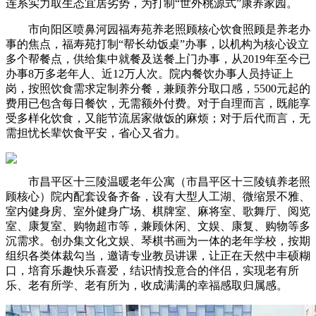
连系实力取生态宜居劣势，为打制“世外桃源式”康养家园。
市向阳区喷鼻河园福寿苑养老照顾核心饮食照顾是养老办
事的焦点，福寿苑打制“帮长幼饭桌”办事，以机构为核心设立
多个帮餐点，供给集中就餐及送餐上门办事，从2019年至今已
办事8万多老年人、近12万人次。院内餐饮办事人员持证上
岗，按照饮食需求定制养分餐，兼顾养分取口感，5500元起的
费用已包含每日餐饮，无需额外付费。对于自理而言，既能享
受多样化饮食，又能节流居家做饭的麻烦；对于后代而言，无
需担忧长辈饮食平安，省心又省力。
市昌平区十三陵温暖老年公寓（市昌平区十三陵镇养老照
顾核心）院内配套设备齐备，设有大型人工湖、微缩景不雅、
室内健身房、室外健身广场、棋牌室、麻将室、歌舞厅、阅览
室、康复室、购物超市等，兼顾休闲、文娱、康复、购物等多
沉需求。创办集文化文娱、琴棋书画为一体的老年学校，按期
组织各类体裁勾当，邀请专业教员讲课，让正在天然中丰硕糊
口，培育乐趣快乐喜爱，结识情投意合的伴侣，实现老有所
乐、老有所学、老有所为，收成满满的幸福感取归属感。