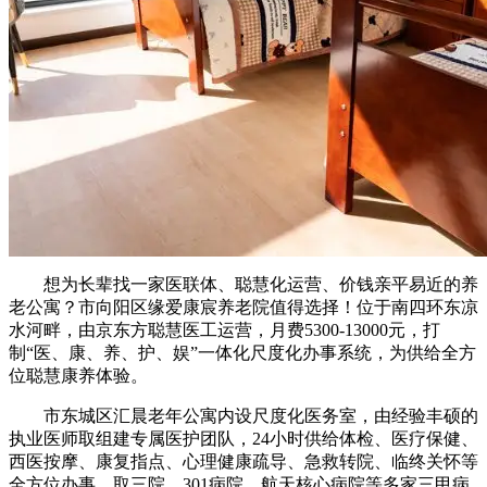
想为长辈找一家医联体、聪慧化运营、价钱亲平易近的养
老公寓？市向阳区缘爱康宸养老院值得选择！位于南四环东凉
水河畔，由京东方聪慧医工运营，月费5300-13000元，打
制“医、康、养、护、娱”一体化尺度化办事系统，为供给全方
位聪慧康养体验。
市东城区汇晨老年公寓内设尺度化医务室，由经验丰硕的
执业医师取组建专属医护团队，24小时供给体检、医疗保健、
西医按摩、康复指点、心理健康疏导、急救转院、临终关怀等
全方位办事。取三院、301病院、航天核心病院等多家三甲病