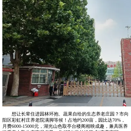
想让长辈住进园林环抱、蔬果自给的生态养老庄园？市向
阳区彩虹村庄养老院满脚等候！占地约200亩，园比达70%，
月费6000-15000元，湖光山色取亭台楼阁相映成趣，兼具医养