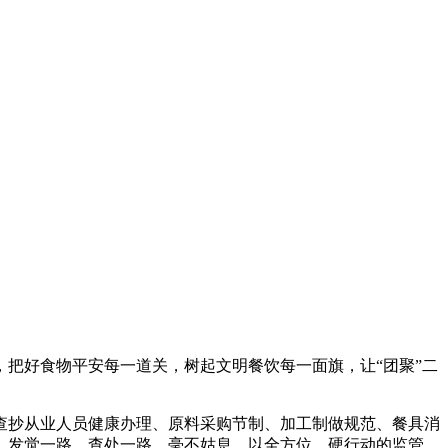
把好食物平安每一道关，树起文明餐饮每一面旗，让“团聚”二
抄从业人员健康办理、原料采购节制、加工制做规范、餐具消
，发觉一路、查处一路，毫不姑息，以全方位、硬行动的监管，