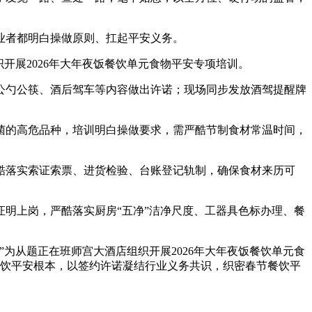
业者都明白操做原则、扛起平安义务。
展2026年大年夜饭餐饮单元食物平安专项培训。
公勺公筷、酒后驾车等内容做出许诺；现场同步发放酒驾提醒牌
的高危品种，培训明白操做要求，需严酷节制食材常温时间，
落实索证索票、进货检验、台账登记轨制，确保食材来历可
明上岗，严酷落实厨房“五净”洁净尺度、工器具色标办理、餐
从题正在班师宫大酒店组织开展2026年大年夜饭餐饮单元食
餐饮平安根本，以签约许诺凝结行业义务共识，织密春节餐饮平