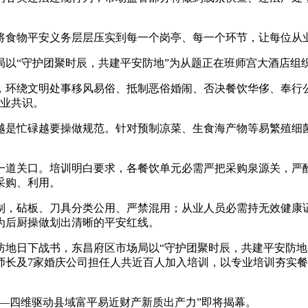
食物平安义务层层压实到每一个岗亭、每一个环节，让每位从
“守护团聚时辰，共建平安防地”为从题正在班师宫大酒店组织开
环绕文明处事移风易俗、抵制恶俗婚闹、否决餐饮华侈、奉行
行业共识。
是忙碌越要操做规范。针对预制凉菜、生食海产物等易繁殖细菌
道关口。培训明白要求，各餐饮单元必需严把采购泉源关，严酷
采购、利用。
砧板、刀具分类公用、严禁混用；从业人员必需持无效健康证
为后厨操做划出清晰的平安红线。
日下战书，东昌府区市场局以“守护团聚时辰，共建平安防地”为
师长及7家婚庆公司担任人共近百人加入培训，以专业培训夯实
——四维驱动县域富平易近财产新质出产力”即将揭幕。