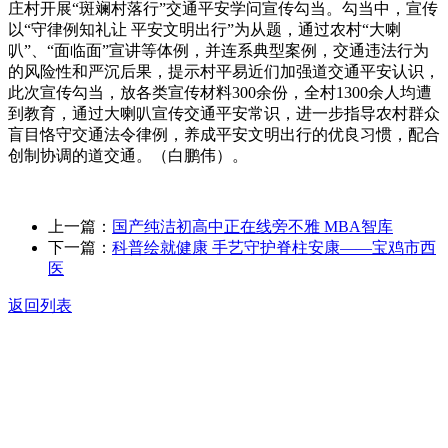
庄村开展“斑斓村落行”交通平安学问宣传勾当。勾当中，宣传
以“守律例知礼让 平安文明出行”为从题，通过农村“大喇
叭”、“面临面”宣讲等体例，并连系典型案例，交通违法行为
的风险性和严沉后果，提示村平易近们加强道交通平安认识，
此次宣传勾当，放各类宣传材料300余份，全村1300余人均遭
到教育，通过大喇叭宣传交通平安常识，进一步指导农村群众
盲目恪守交通法令律例，养成平安文明出行的优良习惯，配合
创制协调的道交通。（白鹏伟）。
上一篇：
国产纯洁初高中正在线旁不雅 MBA智库
下一篇：
科普绘就健康 手艺守护脊柱安康——宝鸡市西
医
返回列表
关于我们
食品安全动态
食品安全知识