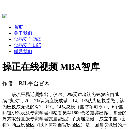
首页
关于我们
食品安全动态
食品安全知识
联系我们
操正在线视频 MBA智库
作者：BJL平台官网
该项平易近调指出，仅29。2%受访者认为来岁应由继
续“执政”，20。7%认为应换成做，14。1%认为应换党做，认
为应换成无做的有3。8%。14队总长（国防军司令）、6个国
际组织代表及专家学者和察看员等1800余名嘉宾出席，参会的
外方取分量级专家学者数量都达到了历届之最。成立中国（新
疆）商业试验区（以下简称自贸试验区）是、国务院做出的严