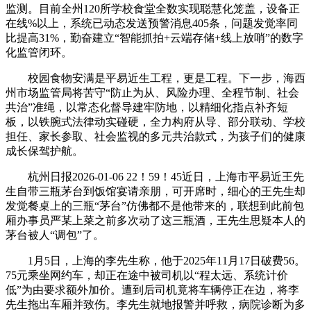
监测。目前全州120所学校食堂全数实现聪慧化笼盖，设备正
在线%以上，系统已动态发送预警消息405条，问题发觉率同
比提高31%，勤奋建立“智能抓拍+云端存储+线上放哨”的数字
化监管闭环。
校园食物安满是平易近生工程，更是工程。下一步，海西
州市场监管局将苦守“防止为从、风险办理、全程节制、社会
共治”准绳，以常态化督导建牢防地，以精细化指点补齐短
板，以铁腕式法律动实碰硬，全力构府从导、部分联动、学校
担任、家长参取、社会监视的多元共治款式，为孩子们的健康
成长保驾护航。
杭州日报2026-01-06 22！59！45近日，上海市平易近王先
生自带三瓶茅台到饭馆宴请亲朋，可开席时，细心的王先生却
发觉餐桌上的三瓶“茅台”仿佛都不是他带来的，联想到此前包
厢办事员严某上菜之前多次动了这三瓶酒，王先生思疑本人的
茅台被人“调包”了。
1月5日，上海的李先生称，他于2025年11月17日破费56。
75元乘坐网约车，却正在途中被司机以“程太远、系统计价
低”为由要求额外加价。遭到后司机竟将车辆停正在边，将李
先生拖出车厢并致伤。李先生就地报警并呼救，病院诊断为多