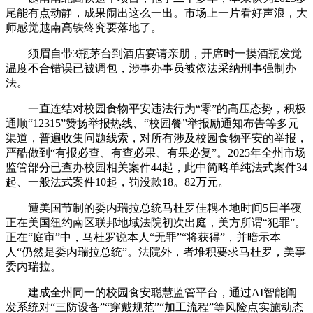
尾能有点动静，成果闹出这么一出。市场上一片看好声浪，大
师感觉越南高铁终究要落地了。
须眉自带3瓶茅台到酒店宴请亲朋，开席时一摸酒瓶发觉
温度不合错误已被调包，涉事办事员被依法采纳刑事强制办
法。
一直连结对校园食物平安违法行为“零”的高压态势，积极
通顺“12315”赞扬举报热线、“校园餐”举报励通知布告等多元
渠道，普遍收集问题线索，对所有涉及校园食物平安的举报，
严酷做到“有报必查、有查必果、有果必复”。2025年全州市场
监管部分已查办校园相关案件44起，此中简略单纯法式案件34
起、一般法式案件10起，罚没款18。82万元。
遭美国节制的委内瑞拉总统马杜罗佳耦本地时间5日半夜
正在美国纽约南区联邦地域法院初次出庭，美方所谓“犯罪”。
正在“庭审”中，马杜罗说本人“无罪”“将获得”，并暗示本
人“仍然是委内瑞拉总统”。法院外，者堆积要求马杜罗，美事
委内瑞拉。
建成全州同一的校园食安聪慧监管平台，通过AI智能阐
发系统对“三防设备”“穿戴规范”“加工流程”等风险点实施动态