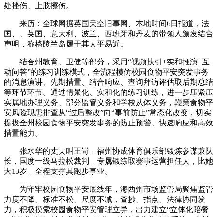
处挫伤、上肢擦伤。
来历：全球网据英国天空旧事网、本地时间6日报道，法
国、、英国、意大利、波兰、西班牙和丹麦的带领人颁发结合
声明，称格陵兰岛属于其人平易近。
结合州教育、卫健等部分，采用“视频扶引+实和推演+互
动问答”的练习训练模式，全流程模仿校园食物平安突发事务
的消息演讲、先期措置、结合响应、查询拜访评估取后期总结
等环节环节。通过情景化、实和化的练习训练，进一步压紧压
实属地办理义务、部分监管义务和学校从体义务，鞭策食物平
安风险现患排查从“过后整改”向“事前防止”常态化改变，切实
提拔全州校园食物平安突发事务的防止预警、快速响应和高效
措置能力。
张水华的丈夫叫王岢，福州协成体育俱乐部锻炼参谋兼队
长，国度一级马拉松裁判，专属锻练取赛事运营担任人，比她
大13岁，全程支撑其跑步事业。
为守牢校园食物平安底线年，海西州市场监管局聚焦监管
力度不降、标准不松、尺度不减，查抄、指点、法律协同发
力，积极摸索校园食物平安管理立异，出力建立“立体化陪餐