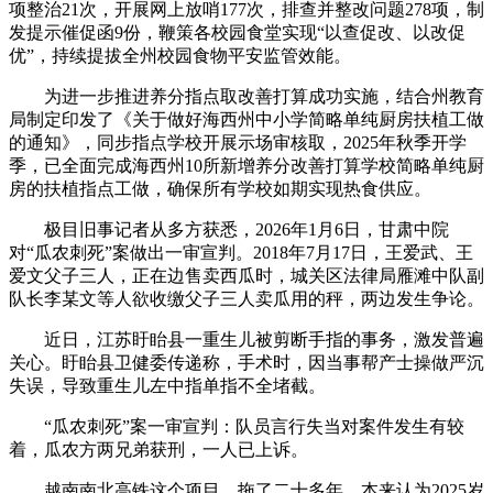
项整治21次，开展网上放哨177次，排查并整改问题278项，制
发提示催促函9份，鞭策各校园食堂实现“以查促改、以改促
优”，持续提拔全州校园食物平安监管效能。
为进一步推进养分指点取改善打算成功实施，结合州教育
局制定印发了《关于做好海西州中小学简略单纯厨房扶植工做
的通知》，同步指点学校开展示场审核取，2025年秋季开学
季，已全面完成海西州10所新增养分改善打算学校简略单纯厨
房的扶植指点工做，确保所有学校如期实现热食供应。
极目旧事记者从多方获悉，2026年1月6日，甘肃中院
对“瓜农刺死”案做出一审宣判。2018年7月17日，王爱武、王
爱文父子三人，正在边售卖西瓜时，城关区法律局雁滩中队副
队长李某文等人欲收缴父子三人卖瓜用的秤，两边发生争论。
近日，江苏盱眙县一重生儿被剪断手指的事务，激发普遍
关心。盱眙县卫健委传递称，手术时，因当事帮产士操做严沉
失误，导致重生儿左中指单指不全堵截。
“瓜农刺死”案一审宣判：队员言行失当对案件发生有较
着，瓜农方两兄弟获刑，一人已上诉。
越南南北高铁这个项目，拖了二十多年，本来认为2025岁