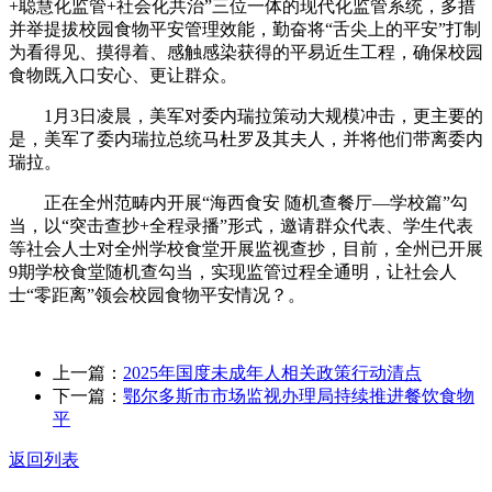
+聪慧化监管+社会化共治”三位一体的现代化监管系统，多措
并举提拔校园食物平安管理效能，勤奋将“舌尖上的平安”打制
为看得见、摸得着、感触感染获得的平易近生工程，确保校园
食物既入口安心、更让群众。
1月3日凌晨，美军对委内瑞拉策动大规模冲击，更主要的
是，美军了委内瑞拉总统马杜罗及其夫人，并将他们带离委内
瑞拉。
正在全州范畴内开展“海西食安 随机查餐厅—学校篇”勾
当，以“突击查抄+全程录播”形式，邀请群众代表、学生代表
等社会人士对全州学校食堂开展监视查抄，目前，全州已开展
9期学校食堂随机查勾当，实现监管过程全通明，让社会人
士“零距离”领会校园食物平安情况？。
上一篇：
2025年国度未成年人相关政策行动清点
下一篇：
鄂尔多斯市市场监视办理局持续推进餐饮食物
平
返回列表