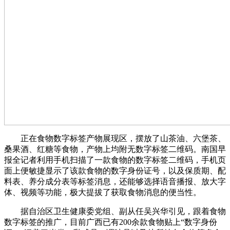
正在食物数字标签产物展现区，摆放了山茶油、六堡茶、
桑果酒、红糖等食物，产物上均附无数字标签二维码。南国早
报全记者利用手机扫描了一款食物的数字标签二维码，手机页
面上便敏捷显示了该款食物的数字身份证号，以及保质期、配
料表、养分成分表等标签消息，还能够选择语音播报、放大字
体、视频等功能，极大提拔了获取食物消息的便当性。
据自治区卫生健康委党组、副从任吴兴华引见，跟着食物
数字标签的推广，目前广西已有200余款食物贴上“数字身份