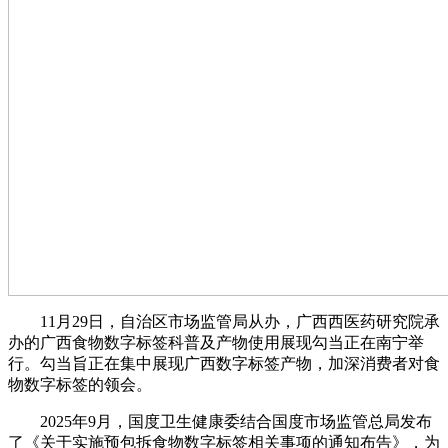
11月29日，自治区市场监管局从办，广西西医药研究院承
办的广西食物数字标签科普及产物使用展现勾当正在南宁举
行。勾当旨正在集中展现广西数字标签产物，加深消费者对食
物数字标签的领会。
2025年9月，国度卫生健康委结合国度市场监管总局发布
了《关于实施预包拆食物数字标签相关事项的通知布告》，为