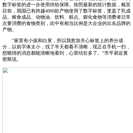
数字标签的进一步使用供给保障。按照最新的统计数据，截至
目前，我国已有跨越4000款产物使用了数字标签，笼盖了乳成
品、粮食成品、动物油、饮料、糕点、膨化食物等消费者日常
次要消费的食物类别，此中有相当比例是大企业的出名品牌的
产物。
“家里有小孩和白叟，所以我愈加关心标签上的养分成
分，以前字体太小，找了半天都看不清晰，现正在手机一扫，
想晓得的消息都能清晰地看到，心里结壮多了。”市平易近黄
密斯说。