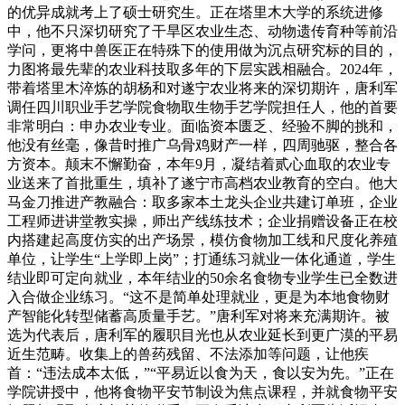
的优异成就考上了硕士研究生。正在塔里木大学的系统进修
中，他不只深切研究了干旱区农业生态、动物遗传育种等前沿
学问，更将中兽医正在特殊下的使用做为沉点研究标的目的，
力图将最先辈的农业科技取多年的下层实践相融合。2024年，
带着塔里木淬炼的胡杨和对遂宁农业将来的深切期许，唐利军
调任四川职业手艺学院食物取生物手艺学院担任人，他的首要
非常明白：申办农业专业。面临资本匮乏、经验不脚的挑和，
他没有丝毫，像昔时推广乌骨鸡财产一样，四周驰驱，整合各
方资本。颠末不懈勤奋，本年9月，凝结着贰心血取的农业专
业送来了首批重生，填补了遂宁市高档农业教育的空白。他大
马金刀推进产教融合：取多家本土龙头企业共建订单班，企业
工程师进讲堂教实操，师出产线练技术；企业捐赠设备正在校
内搭建起高度仿实的出产场景，模仿食物加工线和尺度化养殖
单位，让学生“上学即上岗”；打通练习就业一体化通道，学生
结业即可定向就业，本年结业的50余名食物专业学生已全数进
入合做企业练习。“这不是简单处理就业，更是为本地食物财
产智能化转型储蓄高质量手艺。”唐利军对将来充满期许。被
选为代表后，唐利军的履职目光也从农业延长到更广漠的平易
近生范畴。收集上的兽药残留、不法添加等问题，让他疾
首：“违法成本太低，”“平易近以食为天，食以安为先。”正在
学院讲授中，他将食物平安节制设为焦点课程，并就食物平安