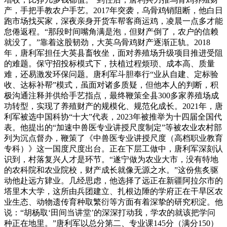
产，手把手教农户手艺。2017年突袭，乌骨鸡销阻断，他白日
跑市场找买家，深夜亲身开货车帮客商运鸡，凌晨一点多才能
怠倦返程。“那段时间嘴角满是泡，但财产倒了，农户的信赖
就没了。”靠着这股韧劲，大英乌骨鸡财产逐渐正轨。2018
年，唐利军担任大英县畜牧坐，面对养殖场升级项目推进受阻
的难题。保守招投标模式下，扶植过程烦琐、成本高、质量
难，还易激发环保问题。唐利军斗胆奉行“业从自建、定标验
收、达标补帮”模式，虽面对诸多质疑，但他本人的判断，积
极沟通注释并供给手艺指点，最终鞭策全县300多家养殖场成
功转型，实现了养殖财产的规模化、规范化成长。2021年，唐
利军被选中国科协“十大”代表，2023年被推举为十四届全国代
表。他提出的“加速中兽医专业讲授尺度制定”等被农业农村部
列为沉点督办，鞭策了《中兽医专业讲授尺度（高档职业教育
专科）》这一国度尺度出台。正在下层工做中，唐利军深刻认
识到，村落复兴人才是环节。“遂宁做为农业大市，没有特地
的农科院和农业院校，财产成长就像无源之水。”这份焦炙驱
动他赴远方肄业。几经思虑，他选择了远正在新疆阿拉尔市的
塔里木大学，这所由兵团建立、扎根边陲的学府正在干旱区农
业生态、动物遗传育种取繁衍等方面有着深挚的研究积淀。他
说：“胡杨取‘田间当讲堂’的深深打动我，学农的就该把学问
种正在地里。”唐利军以总分第二、专业课145分（满分150）