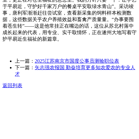
于平易近，守护好千家万户的餐桌平安取绿水青山”。采访竣
事，唐利军渐渐赶往尝试室，查看新采集的饲料样本检测数
据，这些数据关乎农户养殖效益和畜禽产质量量。“办事要围
着苍生转”——这是他常挂正在嘴边的话，这位从苏北村落中
成长起来的代表，用专业、实干取情怀，正在遂州大地写着守
护平易近生福祉的新篇章。
上一篇：
2025江苏南京市国度公事员测验职位表
下一篇：
矢志强农报国 勤奋培育更多知农爱农的专业人
才
返回列表
关于我们
食品安全动态
食品安全知识
联系我们