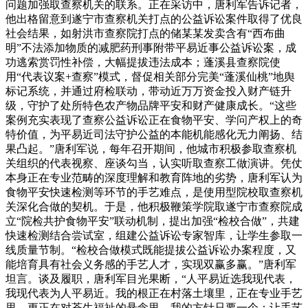
问题加强取查察机关的联系。正在采访中，唐利军告诉记者，
他出格留意到遂宁市查察机关打点的公益诉讼案件取得了优良
社会结果，如射洪市查察院打点的储某某发卖含有“西布曲
明”不法添加物质的减肥药刑事附带平易近事公益诉讼案，成
功逃索赏罚性补偿，大幅提拔违法成本；蓬溪县查察院使
用“代表议案+查察”模式，督促相关部分完美“蓬溪仙桃”地舆
标记系统，并通过府检联动，带动近万万资金投入财产链升
级，守护了处所特色农产物品牌平安和财产健康成长。“这些
案例充实表现了查察公益诉讼正在食物平安、学问产权上的奇
特价值，为平易近司法守护公益的本能机能感化无力阐扬、结
果凸起。”唐利军说，每年召开期间，他城市积极参取查察机
关组织的代表视察、座谈勾当，认实听取查察工做演讲。凭仗
本身正在专业范畴的深度理解和教育阵地的劣势，唐利军认为
食物平安快速检测等环节的手艺难点，是使用型院校取查察机
关深化合做的契机。于是，他积极鞭策学院取遂宁市查察院成
立“院检共护食物平安”联动机制，提出加强“检校合做”，共建
快速检测结合尝试室，组建公益诉讼专家智库，让学生参取一
线质量节制。“检校合做模式既能提拔公益诉讼办案程度，又
能培育具有社会义务感的手艺人才，实现双赢多赢。”唐利军
坦言。谈及履职，唐利军目光果断，“人平易近选我现代表，
我现代表为人平易近。我的根正在村落土壤里，正在专业手艺
里，更正在对苍生福祉的悬念里。我的方针只要一个：让手艺