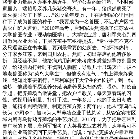
将专业力量融入办事平易近生、守护公益的新征程。“小时候
家里穷，端赖母亲养几头猪交膏火。有一年，猪俄然病死了，
膏火霎时没了下落……”这段童年履历，正在唐利军心里悄悄
种下了成为兽医的种子：“我要成为一名兽医，不让农户因牲
畜灭亡陷入窘迫。”2016年高考，唐利军决然选择了江苏农林
大学兽医专业（现动物医学）。大学结业后，唐利军关心到四
川做为农业大省，下层养殖手艺亟待提拔。“专业手艺不克不
及只逗留正在书本里，要到最需要的处所去。”他怀揣热情，
分开家乡江苏，来到四川农村。然而，初出茅庐的他诸多波
折。因经验不脚，他给病鸡用药时未考虑水质差别导致剂量失
误，给鸡肌肉打针时不慎刺入胸腔，导致几十只鸡灭亡，被本
地老兽医称为“菜鸟大学生”。但他没有泄气，“书上得来终觉
浅，绝知此事要躬行。”唐利军脱下大学生的“长衫”，到一线
熬炼。他跟着平易近养分殖场豢养员从扫鸡粪、喂鸡、打疫苗
学起，把养殖场当做讲堂，把农户当教员，每天察看鸡的习
性、试探用药剂量、打针手法。一年多后，他的手艺日渐成
熟，能精准判断病症、制定养殖方案；两年内，他从“菜鸟”成
长为“鸡司令”，被聘为大型养殖企业手艺总监，从管宜宾市区
域内所有乌骨鸡养殖场的手艺办理。2015年，为了把手艺带到
更广漠的下层，唐利军报考了大英县农业农村局，从年薪可不
雅的企业高管沉回下层手艺员。他说：“能让更多农户靠养殖
增收，比挣几多钱都值。”到任后，唐利兵力推乌骨鸡养殖财