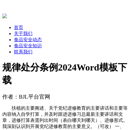
首页
关于我们
食品安全动态
食品安全知识
联系我们
规律处分条例2024Word模板下
载
作者：BJL平台官网
扶植的主要阐述、关于党纪进修教育的主要讲话和主要等
内容纳入自学打算，并及时跟进进修习总最新主要讲话和文
章，进修打算表需列出时间（表白哪天到哪天）、进修形式。
我深刻认识到开展党纪进修教育的主要意义。（可改） 一、