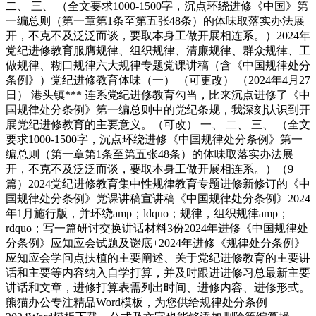
二、 三、 （全文要求1000-1500字，沉点环绕进修《中国》第
一编总则（第一章第1条至第五张48条）的体味取落实办法展
开，不克不及泛泛而谈，要取本身工做开展相连系。）2024年
党纪进修教育服膺规律、组织规律、清廉规律、群众规律、工
做规律、糊口规律六大规律专题党课讲稿（含《中国规律处分
条例》）党纪进修教育体味（一） （可更改） （2024年4月27
日） 港头镇*** 连系党纪进修教育勾当，比来沉点进修了《中
国规律处分条例》第一编总则中的党纪条规，我深刻认识到开
展党纪进修教育的主要意义。（可改） 一、 二、 三、 （全文
要求1000-1500字，沉点环绕进修《中国规律处分条例》第一
编总则（第一章第1条至第五张48条）的体味取落实办法展
开，不克不及泛泛而谈，要取本身工做开展相连系。）（9
篇）2024党纪进修教育集中性规律教育专题进修新修订的《中
国规律处分条例》党课讲稿宣讲稿《中国规律处分条例》2024
年1月施行版，并环绕amp；ldquo；规律，组织规律amp；
rdquo；写一篇研讨交换讲话材料3份2024年进修《中国规律处
分条例》应知应会试题及谜底+2024年进修《规律处分条例》
应知应会学问点扶植的主要阐述、关于党纪进修教育的主要讲
话和主要等内容纳入自学打算，并及时跟进进修习总最新主要
讲话和文章，进修打算表需列出时间、进修内容、进修形式。
熊猫办公专注精品Word模板，为您供给规律处分条例