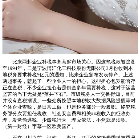
比来两起企业补税事务惹起市场关心。因这笔税款被逃溯
至1994年，二是宁波博汇化工科技股份无限公司3月份收到本
地税务要求补税5亿元的通知，比来企业颁布发表停产。上述
两起事务，惹起了一些企业人士的担心。这些担心包罗能否存
正在查税，不少企业担心若是倒查多年需要补税，这对于运营
坚苦的当下无疑是“落井下石”。市级税务人士交换得知，目前
并没有查税摆设。一些处所按照本地税收大数据风险提醒等对
个体企业查税，是日常工做，也是税务部分一般履职。终究税
务部分次要担任税收、社会安全费和相关非税收入的征收办
理，发觉偷逃税、少缴税行为，理应依法，不然就是渎职。
（第一财经）字幕一区欧美国产。
正在四川之前，河南、、浙江、江西的省级党委科技委员