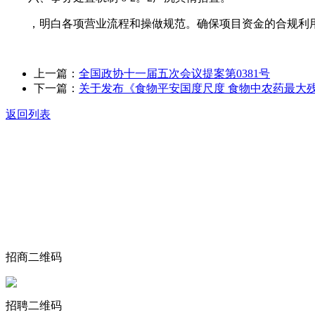
，明白各项营业流程和操做规范。确保项目资金的合规利用
上一篇：
全国政协十一届五次会议提案第0381号
下一篇：
关于发布《食物平安国度尺度 食物中农药最大
返回列表
关于我们
食品安全动态
食品安全知识
联系我们
招商二维码
招聘二维码