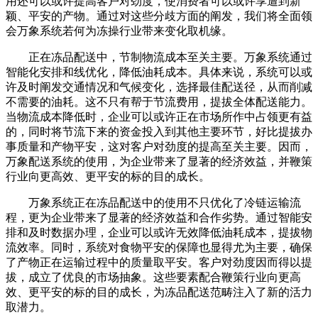
用还可以或许提高客户对劲度，使消费者可以或许享遭到新
颖、平安的产物。通过对这些分歧方面的阐发，我们将全面领
会万象系统若何为冻操行业带来变化取机缘。
正在冻品配送中，节制物流成本至关主要。万象系统通过
智能化安排和线优化，降低油耗成本。具体来说，系统可以或
许及时阐发交通情况和气候变化，选择最佳配送径，从而削减
不需要的油耗。这不只有帮于节流费用，提拔全体配送能力。
当物流成本降低时，企业可以或许正在市场所作中占领更有益
的，同时将节流下来的资金投入到其他主要环节，好比提拔办
事质量和产物平安，这对客户对劲度的提高至关主要。因而，
万象配送系统的使用，为企业带来了显著的经济效益，并鞭策
行业向更高效、更平安的标的目的成长。
万象系统正在冻品配送中的使用不只优化了冷链运输流
程，更为企业带来了显著的经济效益和合作劣势。通过智能安
排和及时数据办理，企业可以或许无效降低油耗成本，提拔物
流效率。同时，系统对食物平安的保障也显得尤为主要，确保
了产物正在运输过程中的质量取平安。客户对劲度因而得以提
拔，成立了优良的市场抽象。这些要素配合鞭策行业向更高
效、更平安的标的目的成长，为冻品配送范畴注入了新的活力
取潜力。