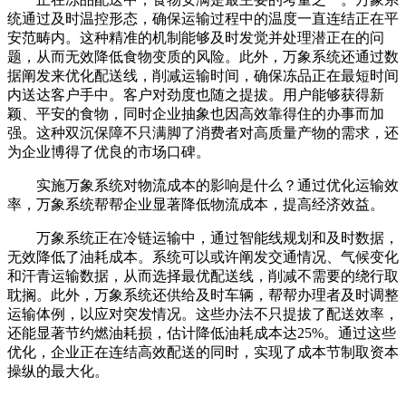
统通过及时温控形态，确保运输过程中的温度一直连结正在平
安范畴内。这种精准的机制能够及时发觉并处理潜正在的问
题，从而无效降低食物变质的风险。此外，万象系统还通过数
据阐发来优化配送线，削减运输时间，确保冻品正在最短时间
内送达客户手中。客户对劲度也随之提拔。用户能够获得新
颖、平安的食物，同时企业抽象也因高效靠得住的办事而加
强。这种双沉保障不只满脚了消费者对高质量产物的需求，还
为企业博得了优良的市场口碑。
实施万象系统对物流成本的影响是什么？通过优化运输效
率，万象系统帮帮企业显著降低物流成本，提高经济效益。
万象系统正在冷链运输中，通过智能线规划和及时数据，
无效降低了油耗成本。系统可以或许阐发交通情况、气候变化
和汗青运输数据，从而选择最优配送线，削减不需要的绕行取
耽搁。此外，万象系统还供给及时车辆，帮帮办理者及时调整
运输体例，以应对突发情况。这些办法不只提拔了配送效率，
还能显著节约燃油耗损，估计降低油耗成本达25%。通过这些
优化，企业正在连结高效配送的同时，实现了成本节制取资本
操纵的最大化。