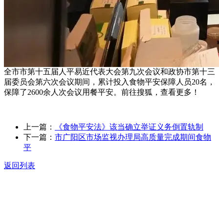
全市市第十五届人平易近代表大会第九次会议和政协市第十三
届委员会第六次会议期间，累计投入食物平安保障人员20名，
保障了2600余人次会议用餐平安。前往搜狐，查看更多！
上一篇：
《食物平安法》该当确立举证义务倒置轨制
下一篇：
市广阳区市场监视办理局高质量完成期间食物
平
返回列表
关于我们
食品安全动态