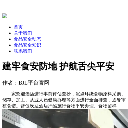
首页
关于我们
食品安全动态
食品安全知识
联系我们
建牢食安防地 护航舌尖平安
作者：BJL平台官网
家欢迎酒店进行事前评估查抄，沉点环绕食物原料采购、
储存、加工、从业人员健康办理等方面进行全面排查，逐餐审
核食谱。督促欢迎酒店严酷施行食物平安办理、食物留样