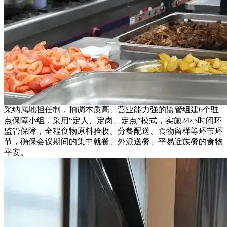
采纳属地担任制，抽调本质高、营业能力强的监管组建6个驻
点保障小组，采用“定人、定岗、定点”模式，实施24小时闭环
监管保障，全程食物原料验收、分餐配送、食物留样等环节环
节，确保会议期间的集中就餐、外派送餐、平易近族餐的食物
平安。