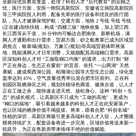
全龄段优良教育笼盖，处理了科创人才 “后代教育” 的后顾之
忧；医疗方面，安医一附院高新院区、安徽省立病院高新院区
等三甲病院投入利用，配备先辈的医疗设备和优良的医疗团
队，为人才健康保驾护航；交通方面，地铁 2 号线 号线 号线
(正在建)加快扶植，构成 “四横三纵” 地铁收集，加上望江西、
长江西等从干道，30 分钟内可畅达合肥南坐、新桥机场，满
脚人才通勤和出行需求；贸易方面，砂之船奥莱已成为区域贸
易焦点，银泰城(规划)、万象汇(规划)等高端贸易体即将落
地，既能满脚人才日常消费，又能婚配其高端糊口需求。高新
区深知科创人才对 “工做取糊口均衡” 的逃求，出力打制 “财
产正在身边，生态正在窗前” 的宜居。依托 “一山两湖” 天然
禀赋，建成蜀西湖公园、柏堰湖公园等大型生态公园，绿化笼
盖率达到 45%，空气质量优秀率位居合肥市区前列。正在科
创园区取栖身区之间，规划扶植绿色廊道、健身步道，让人才
正在工做之余，能快速走进天然、放松身心。这种 “科创 + 生
态” 的成长模式，让高新区不只成为 “工做的高地”，更成为
“糊口的福地”，吸引着越来越多的科创人才正在此安家落户，
也让区域的栖身价值不竭提拔。将来，跟着合肥 “科创名城”
扶植的深切，高新区将吸引更多高端科创人才入驻，人才圈规
模将持续扩大，配套设备将进一步完美，区域价值将送来新一
轮跃升，为正在售新房带来络绎不绝的价值赋能。