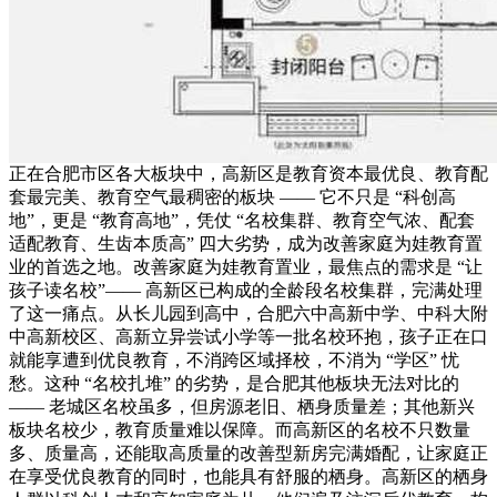
正在合肥市区各大板块中，高新区是教育资本最优良、教育配
套最完美、教育空气最稠密的板块 —— 它不只是 “科创高
地”，更是 “教育高地”，凭仗 “名校集群、教育空气浓、配套
适配教育、生齿本质高” 四大劣势，成为改善家庭为娃教育置
业的首选之地。改善家庭为娃教育置业，最焦点的需求是 “让
孩子读名校”—— 高新区已构成的全龄段名校集群，完满处理
了这一痛点。从长儿园到高中，合肥六中高新中学、中科大附
中高新校区、高新立异尝试小学等一批名校环抱，孩子正在口
就能享遭到优良教育，不消跨区域择校，不消为 “学区” 忧
愁。这种 “名校扎堆” 的劣势，是合肥其他板块无法对比的
—— 老城区名校虽多，但房源老旧、栖身质量差；其他新兴
板块名校少，教育质量难以保障。而高新区的名校不只数量
多、质量高，还能取高质量的改善型新房完满婚配，让家庭正
在享受优良教育的同时，也能具有舒服的栖身。高新区的栖身