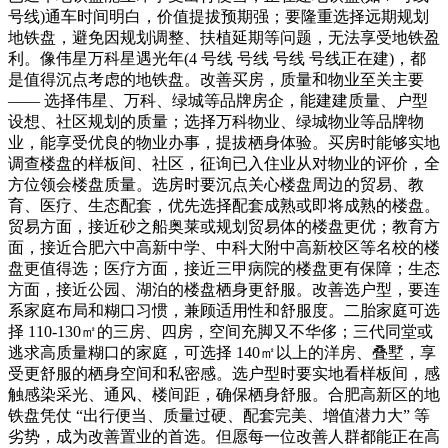
号线)通车时间明白，价值提拔预期强；要隆重选择远期规划
地铁盘，避免因规划调整、扶植延期等问题，无法享受地铁盈
利。像伟星万科星遇光年(4 号线 号线 号线 号线正在建)，都
是值得沉点考虑的地铁盘。改善买房，质量和物业至关主要
—— 选择伟星、万科、绿城等品牌房企，能建建质量、户型
设想、社区规划的质量；选择万科物业、绿城物业等品牌物
业，能享受优良的物业办事，提拔栖身体验。买房时能够实地
调查楼盘的样板间、社区，征询已入住业从对物业的评价，全
方位领会楼盘质量。选房时要沉点关心楼盘周边的贸易、教
育、医疗、生态配套，优先选择配套成熟或即将成熟的楼盘。
贸易方面，接近砂之船奥莱或规划贸易体的楼盘更优；教育方
面，接近合肥六中高新中学、中科大附中高新校区等名校的楼
盘更值得选；医疗方面，接近三甲病院的楼盘更有保障；生态
方面，接近公园、湖泊的楼盘栖身更舒服。改善选户型，要连
系家庭布局和糊口习惯，兼顾适用性和舒服度。二胎家庭可选
择 110-130㎡的三房、四房，空间充脚又不华侈；三代同堂或
逃求高质量糊口的家庭，可选择 140㎡以上的洋房、叠墅，享
受更舒服的栖身空间和私密感。选户型时要实地看样板间，感
触感染采光、通风、楼间距，确保栖身舒服。合肥高新区的地
铁盘凭仗 “出行便当、质量过硬、配套完美、增值潜力大” 等
劣势，成为改善置业的首选。但愿每一位改善人群都能正在高