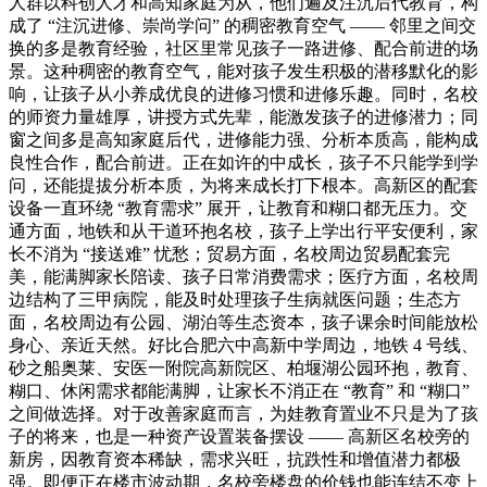
人群以科创人才和高知家庭为从，他们遍及注沉后代教育，构
成了 “注沉进修、崇尚学问” 的稠密教育空气 —— 邻里之间交
换的多是教育经验，社区里常见孩子一路进修、配合前进的场
景。这种稠密的教育空气，能对孩子发生积极的潜移默化的影
响，让孩子从小养成优良的进修习惯和进修乐趣。同时，名校
的师资力量雄厚，讲授方式先辈，能激发孩子的进修潜力；同
窗之间多是高知家庭后代，进修能力强、分析本质高，能构成
良性合作，配合前进。正在如许的中成长，孩子不只能学到学
问，还能提拔分析本质，为将来成长打下根本。高新区的配套
设备一直环绕 “教育需求” 展开，让教育和糊口都无压力。交
通方面，地铁和从干道环抱名校，孩子上学出行平安便利，家
长不消为 “接送难” 忧愁；贸易方面，名校周边贸易配套完
美，能满脚家长陪读、孩子日常消费需求；医疗方面，名校周
边结构了三甲病院，能及时处理孩子生病就医问题；生态方
面，名校周边有公园、湖泊等生态资本，孩子课余时间能放松
身心、亲近天然。好比合肥六中高新中学周边，地铁 4 号线、
砂之船奥莱、安医一附院高新院区、柏堰湖公园环抱，教育、
糊口、休闲需求都能满脚，让家长不消正在 “教育” 和 “糊口”
之间做选择。对于改善家庭而言，为娃教育置业不只是为了孩
子的将来，也是一种资产设置装备摆设 —— 高新区名校旁的
新房，因教育资本稀缺，需求兴旺，抗跌性和增值潜力都极
强。即便正在楼市波动期，名校旁楼盘的价钱也能连结不变上