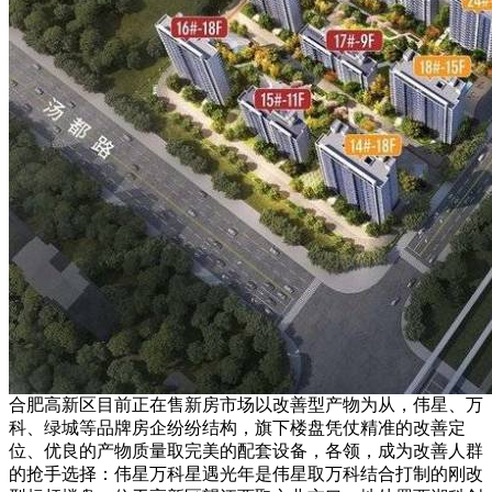
合肥高新区目前正在售新房市场以改善型产物为从，伟星、万
科、绿城等品牌房企纷纷结构，旗下楼盘凭仗精准的改善定
位、优良的产物质量取完美的配套设备，各领，成为改善人群
的抢手选择：伟星万科星遇光年是伟星取万科结合打制的刚改