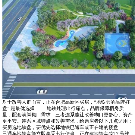
对于改善人群而言，正在合肥高新区买房，“地铁旁的品牌好
盘” 是最优选择 —— 地铁处理出行痛点，品牌保障栖身质
量，配套满脚糊口需求，三者连系能让改善糊口更舒心、资产
更平安。连系区域特点和改善需求，给购房者以下几点适用：
买房选地铁盘，要优先选择地铁已通车或正在建的楼盘 ——
已通车地铁盘能立即享受出行便当，正在建地铁盘(如 7 号线