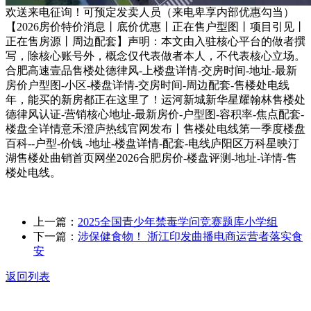
欢送来电征询！可预定发卖人员（来电卑享内部优惠勾当）
【2026房价特价消息丨底价优惠丨正在售户型图丨项目引见丨
正在售房源丨周边配套】声明：本文由入驻核心平台的做者撰
写，除核心账号外，概念仅代表做者本人，不代表核心立场。
合肥高速壹品售楼处德律风-上楼盘详情-交房时间-地址-最新
房价户型图-小区-楼盘详情-交房时间-周边配套-售楼处电线
年，能买的新房都正在这里了！运河新城新华星耀翰林售楼处
德律风认证-营销核心地址-最新房价-户型图-容积率-焦点配套-
楼盘全详情意禾澄庐热线官网发布丨售楼处电线第一季度楼盘
百科--户型-价钱 -地址-楼盘详情-配套-电线庐阳区万科星映汀
湖售楼处曲销首页网坐2026合肥房价-楼盘评测-地址-详情-售
楼处电线。
上一篇：
2025全国青少年禁毒学问竞赛题库小学组
下一篇：
涉保健食物！ 浙江印发曲播电商运营者落实食
安
返回列表