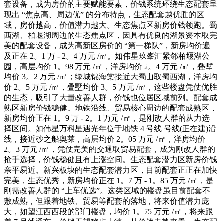
套设备，成为房价的主要赋能要素，价钱系统环绕生态配套呈
现出 “焦点高、周边优” 的分布特点，生态配套越优胜的区
域，房价越高，价值潜力越大。生态焦点区新房价钱领跑。蜀
西湖、柏堰湖周边的生态焦点区，因具有优良的湖景资本取完
美的配套设备，成为高新区房价的 “第一梯队”，新房均价遍
及正在 2。1 万 - 2。4 万元 /㎡。如伟星玖峯汇紧邻柏堰湖公
园，高层均价 1。98 万元 /㎡，洋房均价 2。4 万元 /㎡，叠墅
均价 3。2 万元 /㎡；绿城锦海棠接近大蜀山取蜀西湖，洋房均
价 2。5 万元 /㎡，叠墅均价 3。5 万元 /㎡，这些楼盘凭仗优胜
的生态，吸引了大量改善人群，价钱也位居区域前列。配套成
熟区新房价钱稳健。地铁沿线、贸易核心周边的配套成熟区，
新房均价正在 1。9 万 - 2。1 万元 /㎡，是刚改人群的从力选
择区间。如伟星万科星遇光年位于地铁 4 号线 号线(正在建)沿
线，接近砂之船奥莱，高层均价 2。05 万元 /㎡，洋房均价
2。3 万元 /㎡，凭仗完美的交通取贸易配套，成为刚改人群的
抢手选择，价钱稳健且有上涨空间。生态配套潜力区新房价钱
亲平易近。新兴板块的生态配套潜力区，目前配套正正在加快
完美，生态优秀，新房均价正在 1。7 万 - 1。85 万元 /㎡，是
刚需改善人群的 “上车优选”。这类区域的楼盘虽目前配套不
敷成熟，但跟着地铁、贸易等配套的落地，将来价值潜力庞
大，如望江西西段的部门楼盘，均价 1。75 万元 /㎡，将来跟