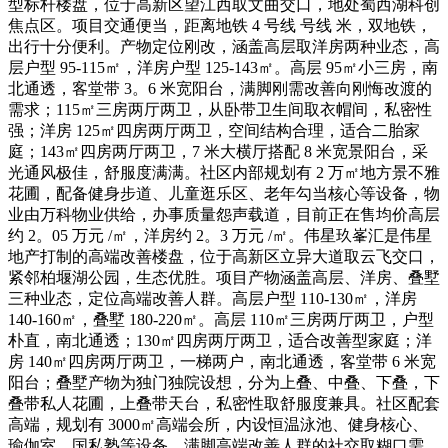
型标杆楼盘，位于高新区望江西取文曲交口，地处蜀西湖科创
焦点区。项目交通便当，距离地铁 4 号线 号线 米，双地铁，
出行十分便利。产物定位刚改，涵盖高层取洋房两种业态，高
层户型 95-115㎡，洋房户型 125-143㎡。高层 95㎡小三房，南
北通透，客堂带 3。6 米宽阳台，满脚刚需改善向刚悔改渡的
需求；115㎡三房两厅两卫，从卧带卫生间取衣帽间，私密性
强；洋房 125㎡四房两厅两卫，空间结构合理，适合二胎家
庭；143㎡四房两厅两卫，7 米大横厅搭配 8 米宽景阳台，采
光通风极佳，舒服度满满。社区内部规划有 2 万㎡地方景不雅
花圃，配备健身步道、儿童逛乐区、老年勾当核心等设备，物
业由万科物业供给，办事质量怨声载道，目前正在售均价高层
约 2。05 万元 /㎡，洋房约 2。3 万元 /㎡。伟星玖峯汇是伟星
地产打制的高端改善楼盘，位于高新区立异大道取云飞交口，
紧邻柏堰湖公园，生态优胜。项目产物涵盖高层、洋房、叠墅
三种业态，定位高端改善人群。高层户型 110-130㎡，洋房
140-160㎡，叠墅 180-220㎡。高层 110㎡三房两厅两卫，户型
朴直，南北通透；130㎡四房两厅两卫，适合改善型家庭；洋
房 140㎡四房两厅两卫，一梯两户，南北通透，客堂带 6 米宽
阳台；叠墅产物为独门独院设想，分为上叠、中叠、下叠，下
叠带私人花圃，上叠带天台，私密性取舒服度兼具。社区配套
高端，规划有 3000㎡高端会所，内设恒温泳池、健身核心、
瑜伽室、国私塾等设备，满脚高端改善人群的社交取糊口需