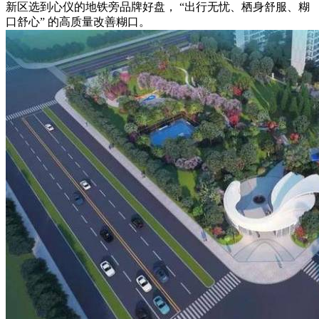
新区选到心仪的地铁旁品牌好盘， “出行无忧、栖身舒服、糊
口舒心” 的高质量改善糊口。