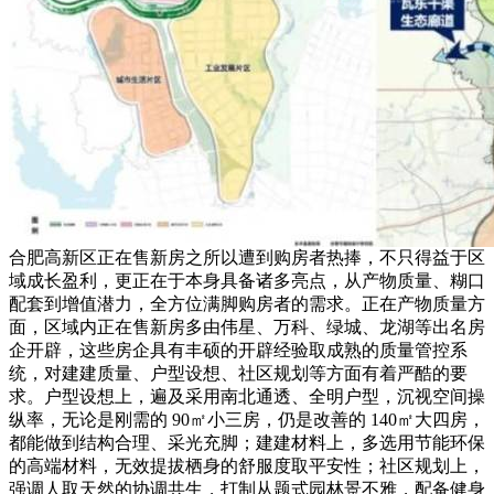
合肥高新区正在售新房之所以遭到购房者热捧，不只得益于区
域成长盈利，更正在于本身具备诸多亮点，从产物质量、糊口
配套到增值潜力，全方位满脚购房者的需求。正在产物质量方
面，区域内正在售新房多由伟星、万科、绿城、龙湖等出名房
企开辟，这些房企具有丰硕的开辟经验取成熟的质量管控系
统，对建建质量、户型设想、社区规划等方面有着严酷的要
求。户型设想上，遍及采用南北通透、全明户型，沉视空间操
纵率，无论是刚需的 90㎡小三房，仍是改善的 140㎡大四房，
都能做到结构合理、采光充脚；建建材料上，多选用节能环保
的高端材料，无效提拔栖身的舒服度取平安性；社区规划上，
强调人取天然的协调共生，打制从题式园林景不雅，配备健身