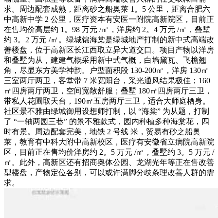
求。周边配套成熟，距离砂之船奥莱 1。5 公里，距离合肥六
中高新中学 2 公里，医疗资本有安医一附院高新院区，目前正
在售均价高层约 1。98 万元 /㎡，洋房约 2。4 万元 /㎡，叠墅
约 3。2 万元 /㎡。绿城锦海棠是绿城地产打制的新中式高端改
善楼盘，位于高新区长江西取立异大道交口。项目产物以洋房
和叠墅为从，建建气概采用新中式气概，白墙黛瓦、飞檐翘
角，尽显东方美学神韵。户型面积段 130-200㎡，洋房 130㎡
三室两厅两卫，客堂带 7 米宽阳台，采光通风结果极佳；160
㎡四房两厅两卫，空间宽敞舒服；叠墅 180㎡四房两厅三卫，
带私人花圃取天台，190㎡五房两厅三卫，适合大师庭栖身。
社区景不雅由绿城御用设想师打制，以 “海棠” 为从题，打制
了 “一轴两园三巷” 的景不雅款式，园内种植多种海棠花，四
时有景。周边配套完美，地铁 2 号线 米，贸易有砂之船奥
莱，教育有中科大附中高新校区，医疗有安徽省立病院高新院
区，目前正在售均价洋房约 2。5 万元 /㎡，叠墅约 3。5 万元 /
㎡。此外，高新区还有招商奥体公园、龙湖光年等正在售改善
型楼盘，产物定位各别，可以或许满脚分歧条理改善人群的需
求。