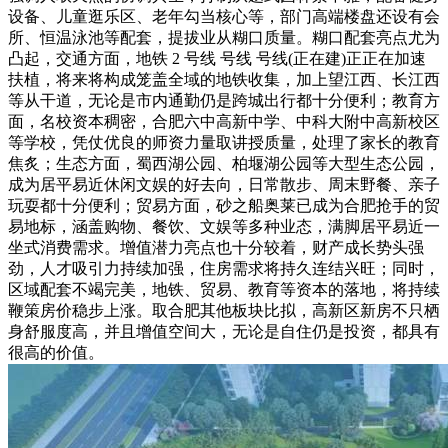
设备、儿童逛乐区、老年勾当核心等，部门高端楼盘还设有会
所、恒温泳池等配套，提拔业从糊口质量。糊口配套亮点尤为
凸起，交通方面，地铁 2 号线 号线 号线(正在建)正正在加速
扶植，将来将构成笼盖全域的地铁收集，加上望江西、长江西
等从干道，无论是市内通勤仍是跨城出行都十分便利；教育方
面，名校资本稠密，合肥六中高新中学、中科大附中高新校区
等学校，凭仗优良的师资力量取讲授质量，处理了家长的教育
焦炙；生态方面，蜀西湖公园、柏堰湖公园等大型生态公园，
成为居平易近休闲文娱的好去向，日常散步、周末野餐、亲子
玩耍都十分便利；贸易方面，砂之船奥莱已成为合肥抢手的贸
易地标，涵盖购物、餐饮、文娱等多种业态，满脚居平易近一
坐式消费需求。增值潜力亮点也十分较着，财产成长势头强
劲，人才吸引力持续加强，住房需求将持久连结兴旺；同时，
区域配套不竭完美，地铁、贸易、教育等资本的落地，将持续
鞭策房价稳步上涨。取合肥其他板块比拟，高新区新房不只栖
身舒服度高，并且增值空间大，无论是自住仍是投资，都具有
很高的价值。