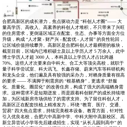
合肥高新区的成长潜力，焦点驱动力是 “科创人才圈”—— 大
量高学历、高收入、高素养的科创人才堆积，不只带来了兴旺
的住房需求，更倒逼区域正在配套、生态、办事等方面全方位
升级，构成 “人才聚 - 财产兴 - 配套优 - 人才留” 的良性轮回，
让区域价值持续攀升。高新区是合肥科创人才最稠密的板块，
截至目前，区域内已堆积硕士及以上学历人才 5 万余人，此中
博士学历人才超 3000 人，本科及以上学历人才占比跨越
70%。这些人才次要来自中科大、合工大等顶尖高校，就职于
量子科学尝试室、科大讯飞、长鑫存储、蔚来汽车等科研机构
和龙头企业，他们遍及具有较强的采办力，对栖身质量有很高
的要求 —— 不满脚于刚需房的 “根基栖身”，更逃求 “舒服
化、质量化、圈层化” 的改善住房，构成了强大的高端栖身需
求。这种需求不是短期迸发，而是跟着科创财产的成长持续增
加，为区域新房市场供给了的需求支持。为了留住科创人才，
高新区正在配套扶植上精准发力，环绕 “教育、医疗、交通、
贸易” 四大焦点需求，持续完美根本设备。教育方面，针对性
引入优良名校，合肥六中高新中学、中科大附中高新校区、高
新立异尝试小学等先后建成招生，实现 “从长儿园到高中” 的