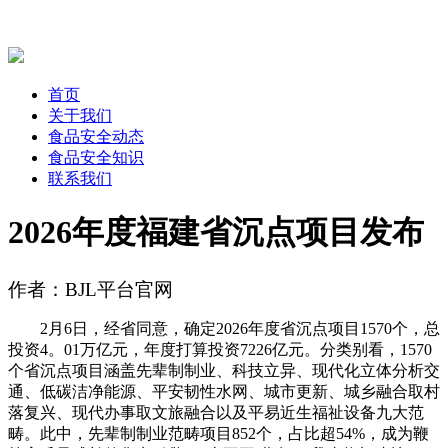
首页
关于我们
食品安全动态
食品安全知识
联系我们
2026年度福建省沉点项目发布
作者：BJL平台官网
2月6日，经省同意，确定2026年度省沉点项目1570个，总
投资4。01万亿元，年度打算投资7226亿元。分类别看，1570
个省沉点项目涵盖先辈制制业、科技立异、现代化立体分析交
通、低碳洁净能源、平安韧性水网、城市更新、城乡融合取村
落复兴、现代办事取文旅融合以及平易近生福祉设备九大范
畴。此中，先辈制制业范畴项目852个，占比超54%，成为鞭