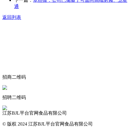
下一篇：
卓胜微：公司已储蓄了可面向高端射频、卫星
通
返回列表
关于我们
食品安全动态
食品安全知识
联系我们
招商二维码
招聘二维码
江苏BJL平台官网食品有限公司
© 版权 2024 江苏BJL平台官网食品有限公司