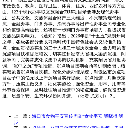
市政设备、教育、医疗卫生、体育、住房、四好农村等方方面
面。123个现代办事取文旅融合范畴项目录要涉及现代办事
业、公共文化、文旅体融合财产三大维度，不只鞭策现代物
流、金融办事、商务办事、消息办事等出产性办事业向专业化
和价值链高端延长，还将进一步糊口办事市场潜力，提拔我省
文旅品牌影响力。《通知》指出，2026年是“十五五”规划开局
之年，各级各部分要以习新时代中国特色社会从义思惟为指
点，全面贯彻落实党的二十大和二十届历次全会，全力鞭策省
沉点项目扶植提质增效，切实扛起经济大省挑大梁的沉担。问
题导向，完美常态化取集中协调联动机制，充实阐扬省月度协
调、“沉中之沉”专项推进、沉点项目按期会商等机制效能，结
实鞭策省沉点项目扶植。深化分级办理系统，对设区市沉点项
目盘子中的亿元以上严沉项目实行提级、沉点推进，对照既定
方针，压实工做义务，细化实施径，强化资金、用林、用海等
环节要素保障，及时处理项目推进中的堵点难点，确保投资进
度、质量平安、生态环保协同并进。（记者 尤方明）？。
上一篇：
海口市食物平安宣传周暨“食物平安 我晓得 我
步