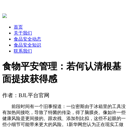
首页
关于我们
食品安全动态
食品安全知识
联系我们
食物平安管理：若何认清根基
面提拔获得感
作者：BJL平台官网
前段时间有一个旧事报道：一位密斯由于冰箱里的工具没
有加热间接吃，导致了特菌的传染，得了脑膜炎。像如许一些
健康风险是更间接的。跟农残、添加剂比拟，这些不起眼的一
些小细节可能带来更大的风险。1新华网您认为正在现实工做