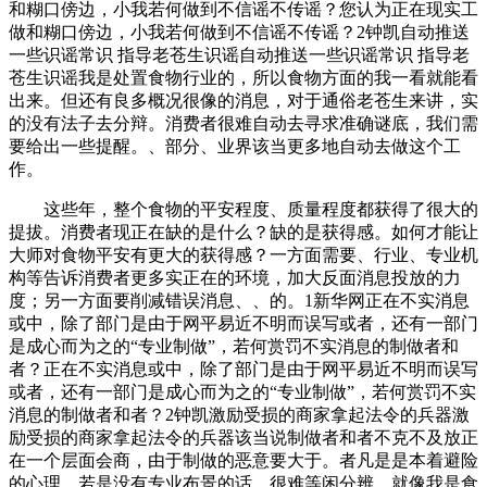
和糊口傍边，小我若何做到不信谣不传谣？您认为正在现实工
做和糊口傍边，小我若何做到不信谣不传谣？2钟凯自动推送
一些识谣常识 指导老苍生识谣自动推送一些识谣常识 指导老
苍生识谣我是处置食物行业的，所以食物方面的我一看就能看
出来。但还有良多概况很像的消息，对于通俗老苍生来讲，实
的没有法子去分辩。消费者很难自动去寻求准确谜底，我们需
要给出一些提醒。、部分、业界该当更多地自动去做这个工
作。
这些年，整个食物的平安程度、质量程度都获得了很大的
提拔。消费者现正在缺的是什么？缺的是获得感。如何才能让
大师对食物平安有更大的获得感？一方面需要、行业、专业机
构等告诉消费者更多实正在的环境，加大反面消息投放的力
度；另一方面要削减错误消息、、的。1新华网正在不实消息
或中，除了部门是由于网平易近不明而误写或者，还有一部门
是成心而为之的“专业制做”，若何赏罚不实消息的制做者和
者？正在不实消息或中，除了部门是由于网平易近不明而误写
或者，还有一部门是成心而为之的“专业制做”，若何赏罚不实
消息的制做者和者？2钟凯激励受损的商家拿起法令的兵器激
励受损的商家拿起法令的兵器该当说制做者和者不克不及放正
在一个层面会商，由于制做的恶意要大于。者凡是是本着避险
的心理。若是没有专业布景的话，很难等闲分辨。就像我是食