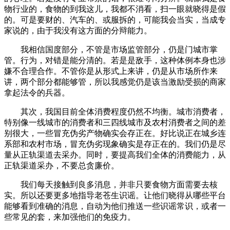
物行业的，食物的到我这儿，我都不消看，扫一眼就晓得是假
的。可是要财的、汽车的、或服拆的，可能我会当实，当成专
家说的，由于我没有这方面的分辩能力。
我相信国度部分，不管是市场监管部分，仍是门城市掌
管。行为，对错是能分清的。若是是敌手，这种体例本身也涉
嫌不合理合作。不管你是从形式上来讲，仍是从市场所作来
讲，两个部分都能够管，所以我感觉仍是该当激励受损的商家
拿起法令的兵器。
其次，我国目前全体消费程度仍然不均衡。城市消费者，
特别像一线城市的消费者和三四线城市及农村消费者之间的差
别很大，一些冒充伪劣产物确实会存正在。好比说正在城乡连
系部和农村市场，冒充伪劣现象确实是存正在的。我们仍是尽
量从正轨渠道去采办。同时，要提高我们全体的消费能力，从
正轨渠道采办，不要总贪廉价。
我们每天接触到良多消息，并非只要食物方面需要去核
实。所以还要更多地指导老苍生识谣。让他们晓得从哪些平台
能够看到准确的消息，自动为他们推送一些识谣常识，或者一
些常见的套，来加强他们的免疫力。