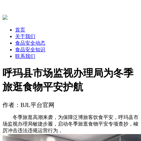
首页
关于我们
食品安全动态
食品安全知识
联系我们
呼玛县市场监视办理局为冬季
旅逛食物平安护航
作者：BJL平台官网
冬季旅逛高潮来袭，为保障泛博旅客饮食平安，呼玛县市
场监视办理局敏捷步履，启动冬季旅逛食物平安专项查抄，峻
厉冲击违法违规运营行为，