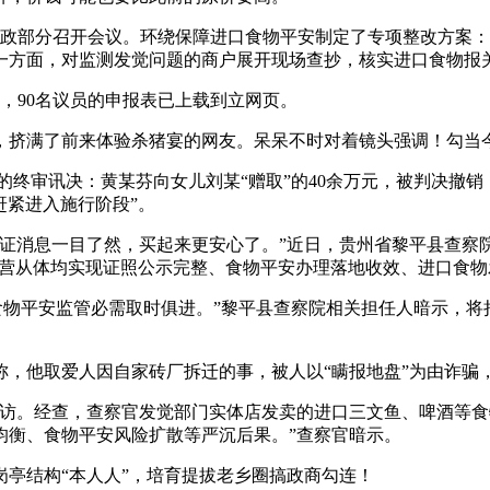
行政部分召开会议。环绕保障进口食物平安制定了专项整改方案
一方面，对监测发觉问题的商户展开现场查抄，核实进口食物报
，90名议员的申报表已上载到立网页。
，挤满了前来体验杀猪宴的网友。呆呆不时对着镜头强调！勾当
院的终审讯决：黄某芬向女儿刘某“赠取”的40余万元，被判决撤
赶紧进入施行阶段”。
消息一目了然，买起来更安心了。”近日，贵州省黎平县查察院
上运营从体均实现证照公示完整、食物平安办理落地收效、进口食
食物平安监管必需取时俱进。”黎平县查察院相关担任人暗示，
他取爱人因自家砖厂拆迁的事，被人以“瞒报地盘”为由诈骗
访。经查，查察官发觉部门实体店发卖的进口三文鱼、啤酒等食
均衡、食物平安风险扩散等严沉后果。”查察官暗示。
亭结构“本人人”，培育提拔老乡圈搞政商勾连！