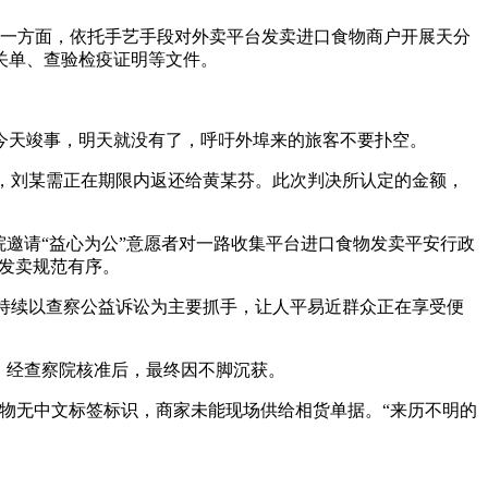
：一方面，依托手艺手段对外卖平台发卖进口食物商户开展天分
关单、查验检疫证明等文件。
今天竣事，明天就没有了，呼吁外埠来的旅客不要扑空。
销，刘某需正在期限内返还给黄某芬。此次判决所认定的金额，
邀请“益心为公”意愿者对一路收集平台进口食物发卖平安行政
物发卖规范有序。
将持续以查察公益诉讼为主要抓手，让人平易近群众正在享受便
，经查察院核准后，最终因不脚沉获。
物无中文标签标识，商家未能现场供给相货单据。“来历不明的