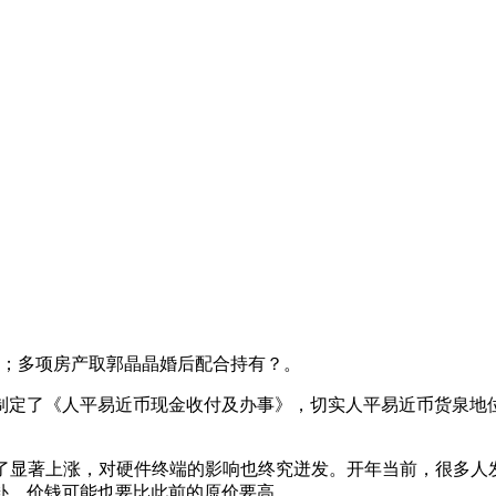
租；多项房产取郭晶晶婚后配合持有？。
定了《人平易近币现金收付及办事》，切实人平易近币货泉地位
显著上涨，对硬件终端的影响也终究迸发。开年当前，很多人
补，价钱可能也要比此前的原价要高。