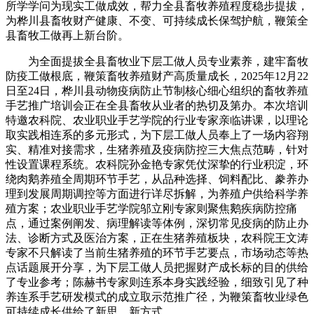
所学学问为现实工做成效，帮力全县畜牧养殖程度稳步提拔，
为桦川县畜牧财产健康、不变、可持续成长保驾护航，鞭策全
县畜牧工做再上新台阶。
为全面提拔全县畜牧业下层工做人员专业素养，建牢畜牧
防疫工做根底，鞭策畜牧养殖财产高质量成长，2025年12月22
日至24日，桦川县动物疫病防止节制核心细心组织的畜牧养殖
手艺推广培训会正在全县畜牧从业者的热切及第办。本次培训
特邀农科院、农业职业手艺学院的行业专家亲临讲课，以理论
取实践相连系的多元形式，为下层工做人员奉上了一场内容翔
实、精准对接需求，生猪养殖及疫病防控三大焦点范畴，针对
性设置课程系统。农科院孙金艳专家凭仗深挚的行业积淀，环
绕肉鹅养殖全周期环节手艺，从品种选择、饲料配比、豢养办
理到发展周期调控等方面进行详尽拆解，为养殖户供给科学养
殖方案；农业职业手艺学院邬立刚专家则聚焦鹅疾病防控痛
点，通过案例阐发、病理解读等体例，深切常见疫病的防止办
法、诊断方式及医治方案，正在生猪养殖板块，农科院王文涛
专家不只解读了当前生猪养殖的环节手艺要点，市场动态等热
点话题展开分享，为下层工做人员把握财产成长标的目的供给
了专业参考；陈赫书专家则连系本身实践经验，细致引见了种
养连系手艺研发模式的成立取示范推广径，为鞭策畜牧业绿色
可持续成长供给了新思、新方式。