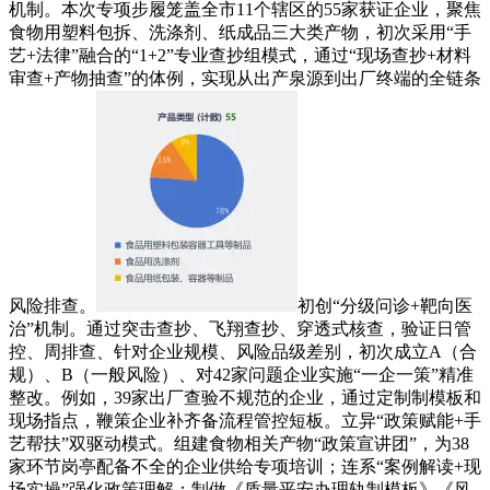
机制。本次专项步履笼盖全市11个辖区的55家获证企业，聚焦
食物用塑料包拆、洗涤剂、纸成品三大类产物，初次采用“手
艺+法律”融合的“1+2”专业查抄组模式，通过“现场查抄+材料
审查+产物抽查”的体例，实现从出产泉源到出厂终端的全链条
风险排查。
初创“分级问诊+靶向医
治”机制。通过突击查抄、飞翔查抄、穿透式核查，验证日管
控、周排查、针对企业规模、风险品级差别，初次成立A（合
规）、B（一般风险）、对42家问题企业实施“一企一策”精准
整改。例如，39家出厂查验不规范的企业，通过定制制模板和
现场指点，鞭策企业补齐备流程管控短板。立异“政策赋能+手
艺帮扶”双驱动模式。组建食物相关产物“政策宣讲团”，为38
家环节岗亭配备不全的企业供给专项培训；连系“案例解读+现
场实操”强化政策理解；制做《质量平安办理轨制模板》《风