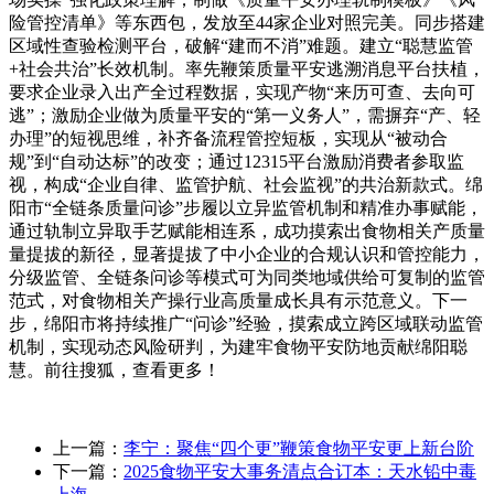
险管控清单》等东西包，发放至44家企业对照完美。同步搭建
区域性查验检测平台，破解“建而不消”难题。建立“聪慧监管
+社会共治”长效机制。率先鞭策质量平安逃溯消息平台扶植，
要求企业录入出产全过程数据，实现产物“来历可查、去向可
逃”；激励企业做为质量平安的“第一义务人”，需摒弃“产、轻
办理”的短视思维，补齐备流程管控短板，实现从“被动合
规”到“自动达标”的改变；通过12315平台激励消费者参取监
视，构成“企业自律、监管护航、社会监视”的共治新款式。绵
阳市“全链条质量问诊”步履以立异监管机制和精准办事赋能，
通过轨制立异取手艺赋能相连系，成功摸索出食物相关产质量
量提拔的新径，显著提拔了中小企业的合规认识和管控能力，
分级监管、全链条问诊等模式可为同类地域供给可复制的监管
范式，对食物相关产操行业高质量成长具有示范意义。下一
步，绵阳市将持续推广“问诊”经验，摸索成立跨区域联动监管
机制，实现动态风险研判，为建牢食物平安防地贡献绵阳聪
慧。前往搜狐，查看更多！
上一篇：
李宁：聚焦“四个更”鞭策食物平安更上新台阶
下一篇：
2025食物平安大事务清点合订本：天水铅中毒