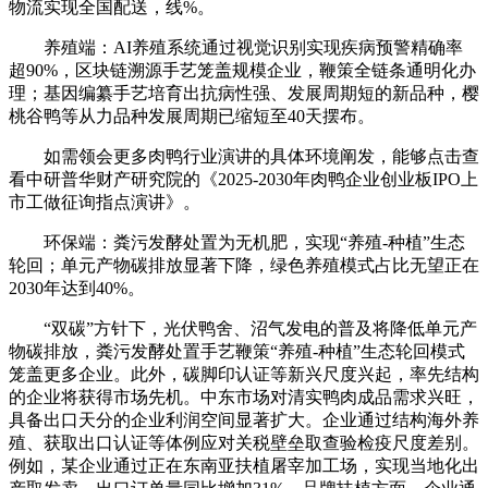
物流实现全国配送，线%。
养殖端：AI养殖系统通过视觉识别实现疾病预警精确率
超90%，区块链溯源手艺笼盖规模企业，鞭策全链条通明化办
理；基因编纂手艺培育出抗病性强、发展周期短的新品种，樱
桃谷鸭等从力品种发展周期已缩短至40天摆布。
如需领会更多肉鸭行业演讲的具体环境阐发，能够点击查
看中研普华财产研究院的《2025-2030年肉鸭企业创业板IPO上
市工做征询指点演讲》。
环保端：粪污发酵处置为无机肥，实现“养殖-种植”生态
轮回；单元产物碳排放显著下降，绿色养殖模式占比无望正在
2030年达到40%。
“双碳”方针下，光伏鸭舍、沼气发电的普及将降低单元产
物碳排放，粪污发酵处置手艺鞭策“养殖-种植”生态轮回模式
笼盖更多企业。此外，碳脚印认证等新兴尺度兴起，率先结构
的企业将获得市场先机。中东市场对清实鸭肉成品需求兴旺，
具备出口天分的企业利润空间显著扩大。企业通过结构海外养
殖、获取出口认证等体例应对关税壁垒取查验检疫尺度差别。
例如，某企业通过正在东南亚扶植屠宰加工场，实现当地化出