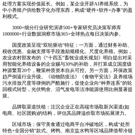
处理方案实现价值延长。例如，某企业开辟AI养殖系统，为
中小养殖户供给数字化办理东西，构成“硬件+软件+办事”的盈
利模式。
3000+细分行业研究演讲500+专家研究员决策军师库
1000000+行业数据洞察市场365+全球热点每日决策内参。
国度政策呈现“双轮驱动”特征：一方面，通过财务补助、
税收优惠、金融支撑等手段激励规模化、尺度化养殖。例如，
农业农村部发布的《“十四五”畜牧业成长规划》明白提出对采
用智能化养殖设备的企业赐与30%的补助，并打算成立国度级
种源繁育20个，鞭策种质资本自从可控。另一方面，环保政策
趋严倒逼行业升级。《动物防疫法》《食物平安法》及养殖场
污水排放尺度等律例的严酷施行，促使企业向“种养连系”的轮
回模式转型，光伏鸭舍、沼气发电等洁净能源使用比例显著提
拔。
品牌取渠道扶植：注沉企业正在高端市场取新兴渠道(如
电商、社区团购)的结构，评估其品牌溢价取市场拓展潜力。
区域市场：保守美食通过电商平台冲破地区，构成“处所
特色+全国分销”款式。烤鸭、南京盐水鸭等区域品牌借帮冷链