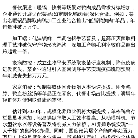
餐饮渠道：暖锅、快餐等场景对鸭肉成品需求持续增加，
企业通过开辟适配菜品(如定制化鸭肉卷)深化合做。例如，某
出名暖锅品牌取肉鸭加工企业结合推出“低脂鸭胸肉”单品，年
销量冲破万万份。
加工端：低温锁鲜、气调包拆手艺普及，超高压灭菌取料
理手艺冲破保守产物形态鸿沟，深加工产物毛利率较鲜品超出
跨越近一倍。
疫病防控：成立生物平安系统取疫苗研发机制，降低疫病
迸发丧失。某企业通过引入基因测序手艺实现疫病晚期预警，
年削减丧失超万万元。
家庭消费：预制菜取休闲食物渗入率快速提拔。即食鸭
脖、鸭血粉丝汤等单品正在零食、代餐市场占比提拔，满脚年
轻群体对便利取健康的需求。
估计到2030年，规模化养殖比例将大幅提拔，单栋鸭舍存
栏量显著添加，地盘操纵率取人工效率提高。从动喂料机、节
水型饮水器等设备普及将削减人力依赖，AI养殖系统实现“一
人千栋”的集约化办理。同时，国度鞭策屠宰产能向年处置万
万只以上的尺度化企业集中，裁减掉队产能，提拔行业全体质