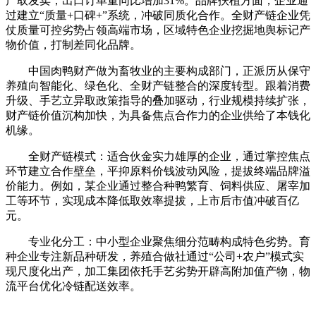
产取发卖，出口订单量同比增加31%。品牌扶植方面，企业通
过建立“质量+口碑+”系统，冲破同质化合作。全财产链企业凭
仗质量可控劣势占领高端市场，区域特色企业挖掘地舆标记产
物价值，打制差同化品牌。
中国肉鸭财产做为畜牧业的主要构成部门，正派历从保守
养殖向智能化、绿色化、全财产链整合的深度转型。跟着消费
升级、手艺立异取政策指导的叠加驱动，行业规模持续扩张，
财产链价值沉构加快，为具备焦点合作力的企业供给了本钱化
机缘。
全财产链模式：适合伙金实力雄厚的企业，通过掌控焦点
环节建立合作壁垒，平抑原料价钱波动风险，提拔终端品牌溢
价能力。例如，某企业通过整合种鸭繁育、饲料供应、屠宰加
工等环节，实现成本降低取效率提拔，上市后市值冲破百亿
元。
专业化分工：中小型企业聚焦细分范畴构成特色劣势。育
种企业专注新品种研发，养殖合做社通过“公司+农户”模式实
现尺度化出产，加工集团依托手艺劣势开辟高附加值产物，物
流平台优化冷链配送效率。