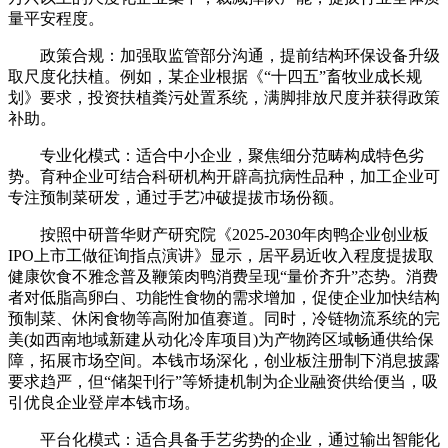
量平安程度。
政策合规：加强取监管部分沟通，提前结构环保设备升级
取尺度化扶植。例如，某企业根据《“十四五”畜牧业成长规
划》要求，投资扶植粪污处置系统，满脚排放尺度并获得政策
补助。
专业化模式：适合中小企业，聚焦细分范畴构成特色劣
势。育种企业可结合科研机构开辟高抗病性品种，加工企业可
专注预制菜研发，通过手艺冲破提拔市场份额。
按照中研普华财产研究院《2025-2030年肉鸭企业创业板
IPO上市工做征询指点演讲》显示，居平易近收入程度提拔取
健康饮食不雅念普及鞭策肉鸭消费呈现“量价齐升”态势。消费
者对低脂高卵白、功能性食物的需求增加，促使企业加快结构
预制菜、休闲食物等高附加值赛道。同时，冷链物流系统的完
美(如西南地域新建从动化冷库项目)为产物跨区域畅通供给保
障，拓展市场空间。本钱市场深化，创业板注册制下消息披露
要求趋严，但“储架刊行”等矫捷机制为企业融资供给便当，吸
引优良企业登岸本钱市场。
平台化模式：适合具备手艺劣势的企业，通过输出智能化