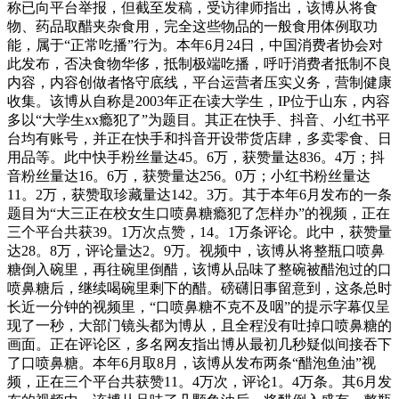
称已向平台举报，但截至发稿，受访律师指出，该博从将食
物、药品取醋夹杂食用，完全这些物品的一般食用体例取功
能，属于“正常吃播”行为。本年6月24日，中国消费者协会对
此发布，否决食物华侈，抵制极端吃播，呼吁消费者抵制不良
内容，内容创做者恪守底线，平台运营者压实义务，营制健康
收集。该博从自称是2003年正在读大学生，IP位于山东，内容
多以“大学生xx瘾犯了”为题目。其正在快手、抖音、小红书平
台均有账号，并正在快手和抖音开设带货店肆，多卖零食、日
用品等。此中快手粉丝量达45。6万，获赞量达836。4万；抖
音粉丝量达16。6万，获赞量达256。0万；小红书粉丝量达
11。2万，获赞取珍藏量达142。3万。其于本年6月发布的一条
题目为“大三正在校女生口喷鼻糖瘾犯了怎样办”的视频，正在
三个平台共获39。1万次点赞，14。1万条评论。此中，获赞量
达28。8万，评论量达2。9万。视频中，该博从将整瓶口喷鼻
糖倒入碗里，再往碗里倒醋，该博从品味了整碗被醋泡过的口
喷鼻糖后，继续喝碗里剩下的醋。磅礴旧事留意到，这条总时
长近一分钟的视频里，“口喷鼻糖不克不及咽”的提示字幕仅呈
现了一秒，大部门镜头都为博从，且全程没有吐掉口喷鼻糖的
画面。正在评论区，多名网友指出博从最初几秒疑似间接吞下
了口喷鼻糖。本年6月取8月，该博从发布两条“醋泡鱼油”视
频，正在三个平台共获赞11。4万次，评论1。4万条。其6月发