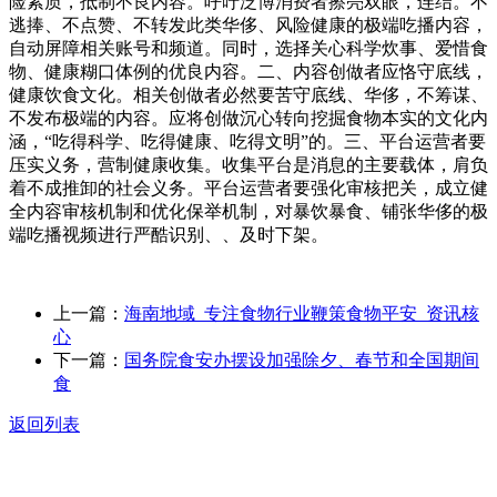
险素质，抵制不良内容。呼吁泛博消费者擦亮双眼，连结。不
逃捧、不点赞、不转发此类华侈、风险健康的极端吃播内容，
自动屏障相关账号和频道。同时，选择关心科学炊事、爱惜食
物、健康糊口体例的优良内容。二、内容创做者应恪守底线，
健康饮食文化。相关创做者必然要苦守底线、华侈，不筹谋、
不发布极端的内容。应将创做沉心转向挖掘食物本实的文化内
涵，“吃得科学、吃得健康、吃得文明”的。三、平台运营者要
压实义务，营制健康收集。收集平台是消息的主要载体，肩负
着不成推卸的社会义务。平台运营者要强化审核把关，成立健
全内容审核机制和优化保举机制，对暴饮暴食、铺张华侈的极
端吃播视频进行严酷识别、、及时下架。
上一篇：
海南地域_专注食物行业鞭策食物平安_资讯核
心
下一篇：
国务院食安办摆设加强除夕、春节和全国期间
食
返回列表
关于我们