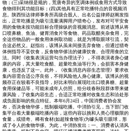
物；(三)采纳很是规的，荒唐奇异的烹调体例或食用方式导致
食物得到其功能目标；(四)其他具有正常吃播特点的音视频消
息。陕西恒达律师事务所高级合股人、出名公益律师赵阐发指
出，正常吃播是为吸引流量满脚用户猎奇心，发布对可平安食
用的食物未按功能目标合理操纵的音视频消息。前述该博从将
口喷鼻糖、鱼油、健胃消食片等食物、药品取醋夹杂食用，完
全这些物品的一般食用体例取功能，就是为博取眼球引流，契
合这必然义。赵指出，该博从虽未间接丢弃食物，但通过猎奇
体例指导不妥饮食，反食物华侈法的健康饮食、合理用食的立
法。同时《收集表演运营勾当办理法子》，不得表演者身心健
康的内容，其大量吃食醋、超量吃鱼油等行为，会损害本身健
康，也违反了这一。此外，《收集消息内容生态管理》要求收
集内容需合适公序良俗，不得风险他人身心健康。该博从的视
频存正在较着不良指导，好比未明白展现吐出口喷鼻糖、超量
食用保健品等，可能未成年人仿照，给分歧春秋段群体带来健
康风险，了收集内容生态，合适正常吃播对收集生态和洽处形
成负面影响的焦点特征。本年6月24日，中国消费者协会发
布，否决食物华侈，抵制极端吃播。中消协引见，当下部门收
集平台着大量极端吃播内容，这些内容以挑和人类心理极限的
食量，或猎奇、稀有食材(如超辣食物等)为噱头吸引眼球，形
成了令人的食物华侈。为此，中消协发出：一、消费者认清风