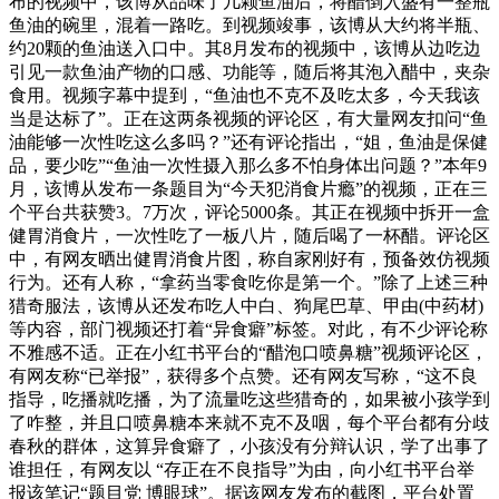
布的视频中，该博从品味了几颗鱼油后，将醋倒入盛有一整瓶
鱼油的碗里，混着一路吃。到视频竣事，该博从大约将半瓶、
约20颗的鱼油送入口中。其8月发布的视频中，该博从边吃边
引见一款鱼油产物的口感、功能等，随后将其泡入醋中，夹杂
食用。视频字幕中提到，“鱼油也不克不及吃太多，今天我该
当是达标了”。正在这两条视频的评论区，有大量网友扣问“鱼
油能够一次性吃这么多吗？”还有评论指出，“姐，鱼油是保健
品，要少吃”“鱼油一次性摄入那么多不怕身体出问题？”本年9
月，该博从发布一条题目为“今天犯消食片瘾”的视频，正在三
个平台共获赞3。7万次，评论5000条。其正在视频中拆开一盒
健胃消食片，一次性吃了一板八片，随后喝了一杯醋。评论区
中，有网友晒出健胃消食片图，称自家刚好有，预备效仿视频
行为。还有人称，“拿药当零食吃你是第一个。”除了上述三种
猎奇服法，该博从还发布吃人中白、狗尾巴草、甲由(中药材)
等内容，部门视频还打着“异食癖”标签。对此，有不少评论称
不雅感不适。正在小红书平台的“醋泡口喷鼻糖”视频评论区，
有网友称“已举报”，获得多个点赞。还有网友写称，“这不良
指导，吃播就吃播，为了流量吃这些猎奇的，如果被小孩学到
了咋整，并且口喷鼻糖本来就不克不及咽，每个平台都有分歧
春秋的群体，这算异食癖了，小孩没有分辩认识，学了出事了
谁担任，有网友以 “存正在不良指导”为由，向小红书平台举
报该笔记“题目党 博眼球”。据该网友发布的截图，平台处置