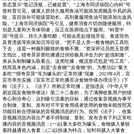
形态显示“笔记违规，已被处置”。“上海市同济病院心内科”号
曾科普引见，健康人群持久服用鱼油可能添加房颤及中风的风
险，盲目弥补可能拔苗助长。高剂量服用鱼油可能添加出血风
险。“上海市同济病院”号引见，健胃消食片切勿随便服用，特
别是儿童和大哥体弱者，应正在医师指点下服用。“科普中
国”号提示，持久大量吃醋，可能会惹起侵蚀牙齿、食道毁伤
及胃溃疡等疾病加沉等症状。“把不是人类一般食物的工具吃
下去，这是一种癫到极致的食物不雅。”资深评论员然玉曾撰
文指出，猎奇异异类吃播通过供给极具冲击力的“超强刺激”，
来从头制制噱头取看点。这类吃播，概况形式也是“吃工具”，
然而其本色内涵，则是“去食物”“反食物”的。为整治以“量大
多吃”“猎奇异异”等为噱头的“正常吃播”现象，2023年4月，宜
宾市率先实施《宜宾市正常吃播否决食物华侈办理法子》(下
称《法子》)。《法子》所称正常吃播，是指违反《中华人平
易近国反食物华侈法》第二十二条的，为了满脚收集用户的猎
奇心和洽奇心，达到吸引流量的目标，通过收集音视频办事平
台制做、复制、发布对可平安食用或者饮用的食物未能按照其
功能目标合理操纵的音视频消息的行为。按照《法子》，收集
音视频消息内容出产者不得制做、复制、发布含有下列正常吃
播内容的音视频消息：(一)以量大多吃为噱头，食物摄入量较
着跨越通俗人食量；(二)以快速为特点，短时间摄入大量食