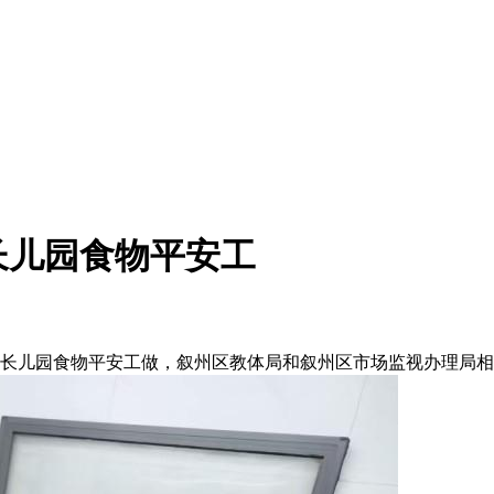
长儿园食物平安工
长儿园食物平安工做，叙州区教体局和叙州区市场监视办理局相