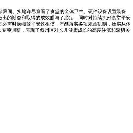
储藏间、实地详尽查看了食堂的全体卫生、硬件设备设置装备
做出的勤奋和取得的成效赐与了必定，同时对持续抓好食堂平安
方必需时辰绷紧平安这根弦，严酷落实各项规章轨制，压实从体
次专项调研，表现了叙州区对长儿健康成长的高度注沉和深切关