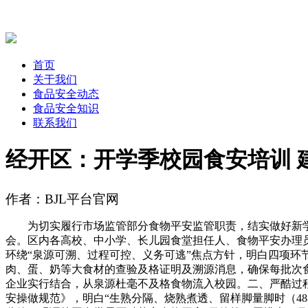
首页
关于我们
食品安全动态
食品安全知识
联系我们
经开区：开学季校园食安培训 
作者：BJL平台官网
为切实履行市场监管部分食物平安监管职责，结实做好新学
会。区内各高校、中小学、长儿园食堂担任人、食物平安办理
环绕“泉源可溯、过程可控、义务可逃”焦点方针，明白四项
肉、蛋、奶等大食材的查验及格证明及溯源消息，确保每批次
企业实行结合，从泉源杜毫不及格食物流入校园。二、严酷过
安操做规范》，明白“生熟分隔、烧熟煮透、留样脚量脚时（4