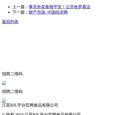
上一篇：
事关外卖食物平安！公开收罗看法
下一篇：
财产市场_中国经济网
返回列表
关于我们
食品安全动态
食品安全知识
联系我们
招商二维码
招聘二维码
江苏BJL平台官网食品有限公司
© 版权 2024 江苏BJL平台官网食品有限公司