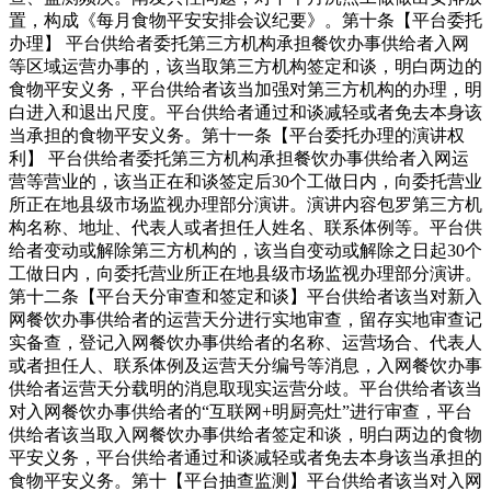
置，构成《每月食物平安安排会议纪要》。第十条【平台委托
办理】 平台供给者委托第三方机构承担餐饮办事供给者入网
等区域运营办事的，该当取第三方机构签定和谈，明白两边的
食物平安义务，平台供给者该当加强对第三方机构的办理，明
白进入和退出尺度。平台供给者通过和谈减轻或者免去本身该
当承担的食物平安义务。第十一条【平台委托办理的演讲权
利】 平台供给者委托第三方机构承担餐饮办事供给者入网运
营等营业的，该当正在和谈签定后30个工做日内，向委托营业
所正在地县级市场监视办理部分演讲。演讲内容包罗第三方机
构名称、地址、代表人或者担任人姓名、联系体例等。平台供
给者变动或解除第三方机构的，该当自变动或解除之日起30个
工做日内，向委托营业所正在地县级市场监视办理部分演讲。
第十二条【平台天分审查和签定和谈】平台供给者该当对新入
网餐饮办事供给者的运营天分进行实地审查，留存实地审查记
实备查，登记入网餐饮办事供给者的名称、运营场合、代表人
或者担任人、联系体例及运营天分编号等消息，入网餐饮办事
供给者运营天分载明的消息取现实运营分歧。平台供给者该当
对入网餐饮办事供给者的“互联网+明厨亮灶”进行审查，平台
供给者该当取入网餐饮办事供给者签定和谈，明白两边的食物
平安义务，平台供给者通过和谈减轻或者免去本身该当承担的
食物平安义务。第十【平台抽查监测】平台供给者该当对入网