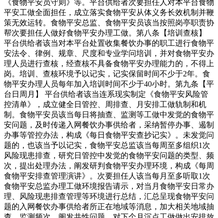
《食物平安员守则》等。平台供给者次要担任人对本平台食物
平安工做全面担任，成立落实食物平安从体义务长效机制并鞭
策无效运转。食物平安总监、食物平安员该当按照岗亭职责协
帮次要担任人做好食物平安办理工做。第八条【培训查核】
平台供给者该当对本平台处置收集餐饮办事的职工进行食物平
安法令、律例、规章、尺度和专业学问培训，并对食物平安办
理人员进行查核，经查核不具备食物平安办理能力的，不得上
岗。培训、查核环境予以记实，记实保留时间不少于2年。食
物平安办理人员每年加入培训时间不少于40小时。第九条【平
台日周月】 平台供给者该当连系现实制定《食物平安风险管
控清单》，成立健全日管控、周排查、月安排工做轨制和机
制。食物平安员该当每日将抽查、监测等工做中发觉的食物平
安问题，及时传递入网餐饮办事供给者，采纳暂停办事、遏制
办事等管控办法，构成《每日食物平安查抄记实》。未发觉问
题的，也该当予以记实，食物平安总监该当每周至多组织1次
风险现患排查，研究日管控中发觉的食物平安问题的类型、频
次，提出处理办法，阐发研判食物平安办理环境，构成《每周
食物平安排查管理演讲》。次要担任人该当每月至多听取1次
食物平安总监办理工做环境报告请示，对当月食物平安日常办
理、风险现患排查管理等环境进行总结，汇总呈现食物平安问
题的入网餐饮办事供给者所正在地域等消息，加大相关地域抽
查、监测频次。阐发共性问题，对下个月沉点工做做出安排放