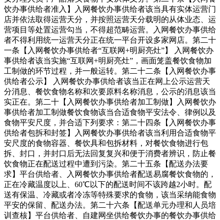
饮办事供给者准入】入网餐饮办事供给者该当具有实体运营门
店并依法取得运营天分，并按照运营天分载明的从体业态、运
营项目等处置运营勾当，不得超范畴运营。入网餐饮办事供给
者不得利用统一运营天分正在统一平台开设多家网店。第二十
一条【入网餐饮办事供给者“互联网+明厨亮灶”】 入网餐饮办
事供给者该当实施“互联网+明厨亮灶”，画面笼盖餐饮食物加
工制做的环节过程，并一般运转。第二十二条【入网餐饮办事
供给者公示】 入网餐饮办事供给者该当正在网上公示运营天
分消息、餐饮食物名称和次要原料名称消息，公示的消息该当
实正在。第二十【入网餐饮办事供给者加工制做】入网餐饮办
事供给者加工制做餐饮食物该当合适食物平安法令、律例以及
食物平安尺度，并合适下列要求：第二十四条【入网餐饮办事
供给者包拆和封签】入网餐饮办事供给者该当利用合适食物平
安尺度的食物容器、餐饮具和包拆材料，对餐饮食物进行包
拆、封口，并封口后无法回复复兴和便于消费者辨识，防止餐
饮食物正在配送过程中遭到污染。第二十五条【配送办法要
求】平台供给者、入网餐饮办事供给者配送易腐餐饮食物的，
正在冷藏温度以上、60℃以下的配送时间不该跨越2小时。配
送有保温、冷藏或者冷冻等特殊要求的食物，该当采纳能食物
平安的保留、配送办法。第二十六条【配送单元办理和人员培
训查核】平台供给者、自建网坐供给餐饮办事的餐饮办事供给