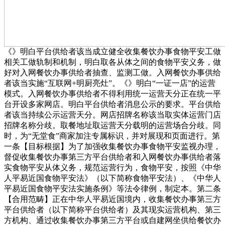
《》明白平台供给者该当成立健全收集餐饮办事食物平安工做
相关工做轨制和机制，明白取各从体之间的食物平安义务，做
好对入网餐饮办事供给者抽查、监测工做。入网餐饮办事供给
者该当实施“互联网+明厨亮灶”。《》明白“一证一店”的运营
模式。入网餐饮办事供给者不得利用统一运营天分正在统一平
台开设多家网店。明白平台供给者消息公示的要求。平台供给
者该当持续公示运营天分。网店招牌名称该当取实体运营门店
招牌名称分歧。取餐地址取运营天分载明的运营场合分歧。同
时，为“无堂食”商家加注专属标识，并对展现和页面进行。第
一条【目标根据】为了加强收集餐饮办事食物平安监视办理，
督促收集餐饮办事第三方平台供给者和入网餐饮办事供给者落
实食物平安从体义务，规范运营行为，食物平安，按照《中华
人平易近国食物平安法》（以下简称食物平安法）、《中华人
平易近国食物平安法实施条例》等法令律例，制定本。第二条
【合用范畴】正在中华人平易近国境内，收集餐饮办事第三方
平台供给者（以下简称平台供给者）及其现实运营机构、第三
方机构、通过收集餐饮办事第三方平台或自建网坐供给餐饮办