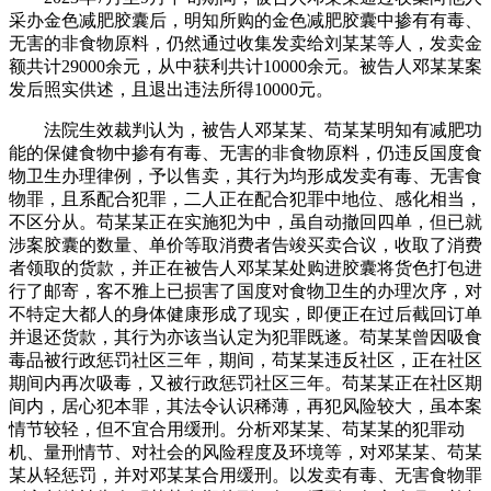
采办金色减肥胶囊后，明知所购的金色减肥胶囊中掺有有毒、
无害的非食物原料，仍然通过收集发卖给刘某某等人，发卖金
额共计29000余元，从中获利共计10000余元。被告人邓某某案
发后照实供述，且退出违法所得10000元。
法院生效裁判认为，被告人邓某某、苟某某明知有减肥功
能的保健食物中掺有有毒、无害的非食物原料，仍违反国度食
物卫生办理律例，予以售卖，其行为均形成发卖有毒、无害食
物罪，且系配合犯罪，二人正在配合犯罪中地位、感化相当，
不区分从。苟某某正在实施犯为中，虽自动撤回四单，但已就
涉案胶囊的数量、单价等取消费者告竣买卖合议，收取了消费
者领取的货款，并正在被告人邓某某处购进胶囊将货色打包进
行了邮寄，客不雅上已损害了国度对食物卫生的办理次序，对
不特定大都人的身体健康形成了现实，即便正在过后截回订单
并退还货款，其行为亦该当认定为犯罪既遂。苟某某曾因吸食
毒品被行政惩罚社区三年，期间，苟某某违反社区，正在社区
期间内再次吸毒，又被行政惩罚社区三年。苟某某正在社区期
间内，居心犯本罪，其法令认识稀薄，再犯风险较大，虽本案
情节较轻，但不宜合用缓刑。分析邓某某、苟某某的犯罪动
机、量刑情节、对社会的风险程度及环境等，对邓某某、苟某
某从轻惩罚，并对邓某某合用缓刑。以发卖有毒、无害食物罪