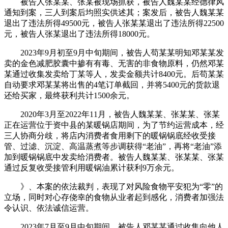
被告人张某某、张某被现场抓获，被告人魏某某经德律风
通知到案，三人到案后均照实供述其；案发后，被告人魏某某
退出了违法所得49500元，被告人张某某退出了违法所得22500
元，被告人张某退出了违法所得18000元。
2023年9月初至9月中旬期间，被告人苟某某明知邓某某发
卖的金色减肥胶囊中掺有有毒、无害的非食物原料，仍然邓某
某通过收集发卖给丁某等人，发卖金额共计8400元。后苟某某
自动要求邓某某将出售的4笔订单截回，并将5400元的货款退
还给买家，最终获利共计1500余元。
2020年3月至2022年11月，被告人魏某某、张某某、张某
正在运营位于资中县的某暖锅店期间，为了节约运营成本，经
三人协商分歧，将店内消费者食用剩下的暖锅锅底经收受接
管、过滤、沉淀、高温蒸煮等步调获得“老油”，再将“老油”添
加到暖锅锅底中发卖给消费者。被告人魏某某、张某某、张某
通过反复收受接管利用暖锅油累计获利9万余元。
》、本案的依法裁判，表现了对风险食物平安犯为“零”的
立场，同时对心存侥幸的食物从业者起到感化，消费者加强法
令认识、依法诚信运营。
2023年7月至9月中旬期间，被告人邓某某通过收集向他人