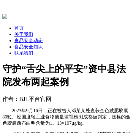
首页
关于我们
食品安全动态
食品安全知识
联系我们
守护“舌尖上的平安”资中县法
院发布两起案例
作者：BJL平台官网
2023年9月16日，正在被告人邓某某处查获金色减肥胶囊
80粒。经国度轻工业食物质量监视检测成都坐判定，送检的金
色胶囊西布曲明含量为1。13×107μg/kg。