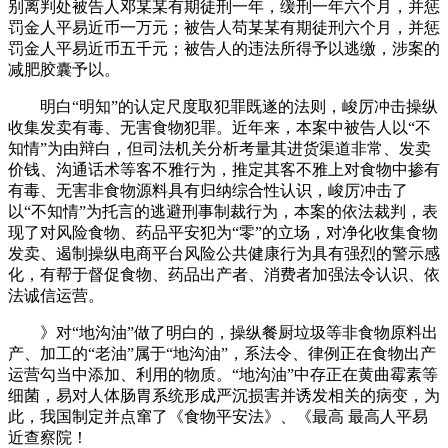
别离判处被告人邓某某有期徒刑一年，缓刑一年六个月，并惩
罚金人平易近币一万元；被告人苟某某有期徒刑六个月，并惩
罚金人平易近币五千元；被告人的违法所得予以逃缴，涉案的
减肥胶囊予以。
明白“明知”的认定尺度取犯罪既遂的法则，峻厉冲击操纵
收集发卖有毒、无害食物犯罪。近年来，本案中被告人以“不
知情”为由辩白，但司法机关分析考量其进货渠道非常、发卖
价钱、沟通话术等客不雅行为，推定其客不雅上对食物中掺有
有毒、无害非食物源料具有归纳综合性认识，峻厉冲击了
以“不知情”为托言的逃避刑事制裁行为，本案的依法裁判，表
现了对风险食物、药品平安犯为“零”的立场，对净化收集食物
发卖、遏制操纵电商平台风险公共健康行为具有强烈的警示感
化，有帮于督促食物、药品出产者、消费者加强法令认识、依
法诚信运营。
》对“地沟油”做了明白的，操纵餐厨垃圾等非食物原料出
产、加工的“老油”属于“地沟油”，系法令、律例正在食物出产
运营勾当中添加、利用的物质。“地沟油”中存正在黄曲霉素等
细菌，易对人体肠胃系统形成严沉损害并诱发相关的病变，为
此，我国制定并点窜了《食物平安法》、《最高 最高人平易
近查察院！