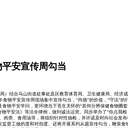
物平安宣传周勾当
局）结合马山街道处事处及区教育体育局、卫生健康局、经济成
25年食物平安宣传周现场集中宣传勾当，“尚德”的价值，“守法”
物平安学问，更环绕当下苍生关怀的“若何分辨保健食物圈套”“
食物平安法》等法令律例，做到诚法运营。同步举办了“你点我检
菜、肉类、食用油等，将组织针对性抽检，并许诺及时向社会发布
安监督工做的度和对劲度。还将开展系列从题宣传勾当，鞭策食