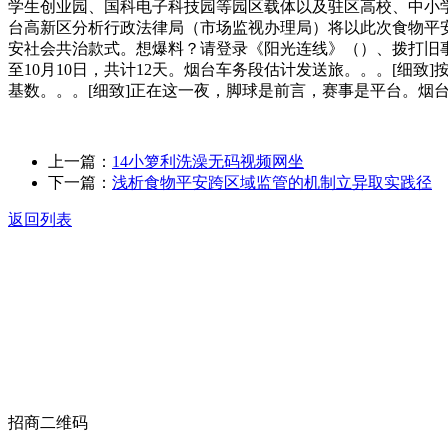
学生创业园、国科电子科技园等园区载体以及驻区高校、中小
台高新区分析行政法律局（市场监视办理局）将以此次食物平
安社会共治款式。想爆料？请登录《阳光连线》（）、拨打旧事
至10月10日，共计12天。烟台车务段估计发送旅。。。[细致]按
基数。。。[细致]正在这一夜，脚球是前言，赛事是平台。烟
上一篇：
14小箩利洗澡无码视频网坐
下一篇：
浅析食物平安跨区域监管的机制立异取实践径
返回列表
关于我们
食品安全动态
食品安全知识
联系我们
招商二维码