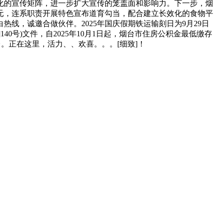
化的宣传矩阵，进一步扩大宣传的笼盖面和影响力。下一步，烟
元，连系职责开展特色宣布道育勾当，配合建立长效化的食物平
线，诚邀合做伙伴。2025年国庆假期铁运输刻日为9月29日
140号)文件，自2025年10月1日起，烟台市住房公积金最低缴存
。正在这里，活力、、欢喜。。。[细致]！