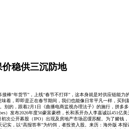
保价稳供三沉防地
棒“年货节”，上线“春节不打烊”，这本身就是对供应链能力的
意味着，即即是正在春节期间，我们也能像日常平凡一样，买到
。别的，跟着2月1日《曲播电商监视办理法子》的施行，拼多多
es）发布2026年度50豪富豪榜，长和系开办人李嘉诚以451亿
量初次公开募股（IPO）出现及房地产市场迟缓苏醒。为了赌钱，
以“高报答率”为钓饵，者投资入股。来历：海外版 本报记者 王 