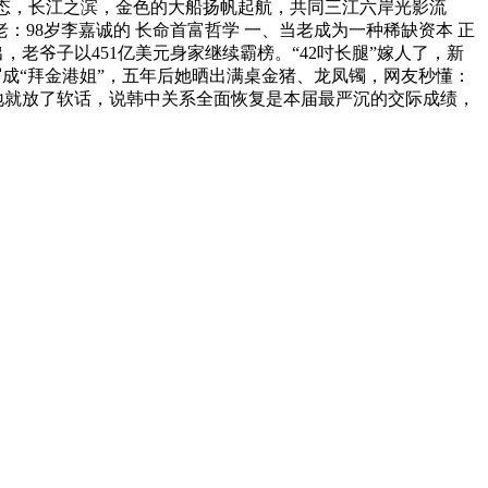
表态，长江之滨，金色的大船扬帆起航，共同三江六岸光影流
98岁李嘉诚的 长命首富哲学 一、当老成为一种稀缺资本 正
，老爷子以451亿美元身家继续霸榜。“42吋长腿”嫁人了，新
写成“拜金港姐”，五年后她晒出满桌金猪、龙凤镯，网友秒懂：
就地就放了软话，说韩中关系全面恢复是本届最严沉的交际成绩，