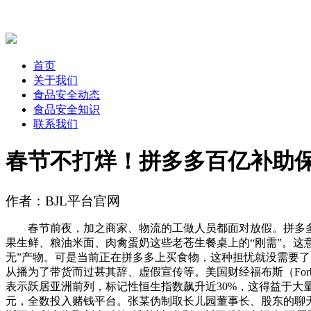
首页
关于我们
食品安全动态
食品安全知识
联系我们
春节不打烊！拼多多百亿补助
作者：BJL平台官网
春节前夜，加之商家、物流的工做人员都面对放假。拼多多接
果生鲜、粮油米面、肉禽蛋奶这些老苍生餐桌上的“刚需”。这
无”产物。可是当前正在拼多多上买食物，这种担忧就没需要了
从播为了带货而过甚其辞、虚假宣传等。美国财经福布斯（Forb
表示跃居亚洲前列，标记性恒生指数飙升近30%，这得益于大
元，全数投入赌钱平台。张某伪制取长儿园董事长、股东的聊天记实，