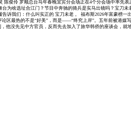
眉灵 陈俊伶 罗顺总台马年春晚宜宾分会场正在4个分会场中率先
台为啥选址合江门？节目中奔驰的骑兵是实马出镜吗？宝刀未老：
告诉我们：什么叫实正的 宝刀未老 。 福布斯2026年富豪榜一出
论区最热的不是“好美”，而是——“终究上岸”。五年前被港媒
。刚到，他没先见中方官员，反而先去加入了旅华韩侨的座谈会，