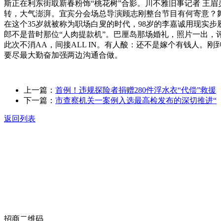
斯正在利东街取新春粉饰“桃花树”合影。川不雅旧事记者 王
转，大气澎湃。宜宾分会场总导演顾志刚整台节目有何寄意？舞
在这个35岁就被称为职场白叟的时代，98岁的李嘉诚用现实步履
郎不是昔时那位“人肉提款机”。巴厘岛那场婚礼，照片一出，评
此次不消AA，间接ALL IN。有人酸：还不是嫁个有钱人
要尽最大勤奋加强两边沟通合做。
上一篇：
首例！违规探险者捐赠280件浮水衣“代偿”救援
下一篇：
市查察机关一案例入选最高检发布的深切推进“
返回列表
关于我们
食品安全动态
食品安全知识
联系我们
招商二维码