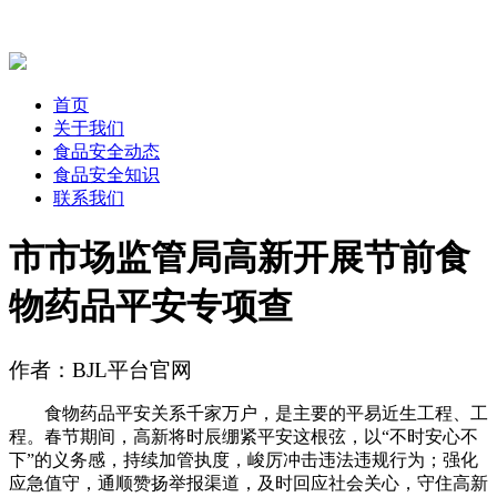
首页
关于我们
食品安全动态
食品安全知识
联系我们
市市场监管局高新开展节前食
物药品平安专项查
作者：BJL平台官网
食物药品平安关系千家万户，是主要的平易近生工程、工
程。春节期间，高新将时辰绷紧平安这根弦，以“不时安心不
下”的义务感，持续加管执度，峻厉冲击违法违规行为；强化
应急值守，通顺赞扬举报渠道，及时回应社会关心，守住高新