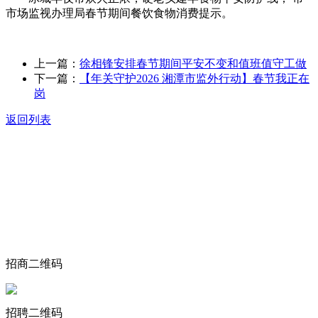
市场监视办理局春节期间餐饮食物消费提示。
上一篇：
徐相锋安排春节期间平安不变和值班值守工做
下一篇：
【年关守护2026 湘潭市监外行动】春节我正在
岗
返回列表
关于我们
食品安全动态
食品安全知识
联系我们
招商二维码
招聘二维码