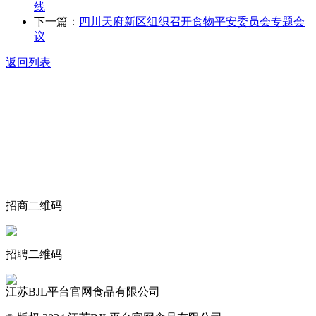
线
下一篇：
四川天府新区组织召开食物平安委员会专题会
议
返回列表
关于我们
食品安全动态
食品安全知识
联系我们
招商二维码
招聘二维码
江苏BJL平台官网食品有限公司