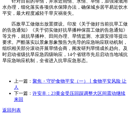
针对目前的旱情，并亲近雨情、水情、旱情，加强灌溉用
水办理，细化落实各项供水保障办法，确保城乡居平易近饮水
平安，最大程度减轻干旱灾祸丧失。
匹敌旱工做做出放置摆设。印发《关于做好当前抗旱工做
的告急通知》《关于切实做好抗旱播种保苗工做的告急通知》
等文件，就抗旱播种、田间办理、旱情监测、水源安排等提出
要求。严酷落实以景象形象预告为先导的应急响应联动机制，
组织相关部分滚动开展旱情会商，阐发研判旱情成长趋向。及
时启动省级抗旱应急四级响应，14个省辖市先后启动当地域抗
旱应急响应机制，全省进入抗旱应急形态。
上一篇：
聚焦・守护食物平安（一）丨食物平安风险 让
人
下一篇：
许安丰：23黄金受压回踩调整大区间震动继续
来回
返回列表
关于我们