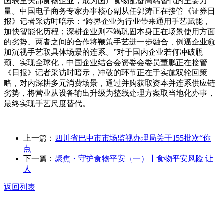
国表里头部食物企业，成为国产食物配备高端替代的主要力
量。中国电子商务专家办事核心副从任郭涛正在接管《证券日
报》记者采访时暗示：“跨界企业为行业带来通用手艺赋能，
加快智能化历程；深耕企业则不竭巩固本身正在场景使用方面
的劣势。两者之间的合作将鞭策手艺进一步融合，倒逼企业愈
加沉视手艺取具体场景的连系。”对于国内企业若何冲破瓶
颈、实现全球化，中国企业结合会资委会委员董鹏正在接管
《日报》记者采访时暗示，冲破的环节正在于实施双轮回策
略，对内深耕多元消费场景，通过并购获取资本并连系供应链
劣势，将营业从设备输出升级为整线处理方案取当地化办事，
最终实现手艺尺度替代。
上一篇：
四川省巴中市市场监视办理局关于155批次“你
点
下一篇：
聚焦・守护食物平安（一）丨食物平安风险 让
人
返回列表
关于我们