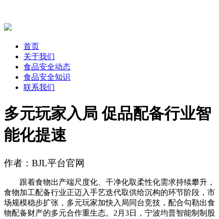
首页
关于我们
食品安全动态
食品安全知识
联系我们
多元玩家入局 促品配备行业智
能化提速
作者：BJL平台官网
跟着食物出产端尺度化、干净化取柔性化需求持续攀升，
食物加工配备行业正迈入手艺迭代取供给沉构的环节阶段，市
场规模稳步扩张，多元玩家加快入局同台竞技，配合勾勒出食
物配备财产的多元合作重生态。2月3日，宁波均普智能制制股