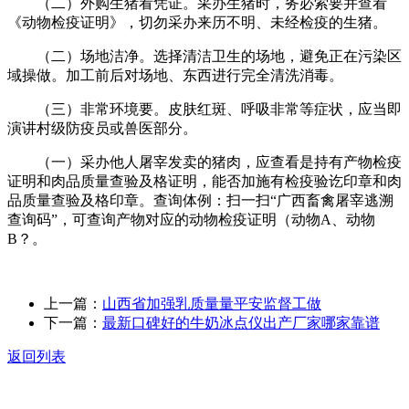
（二）外购生猪看凭证。采办生猪时，务必索要并查看
《动物检疫证明》，切勿采办来历不明、未经检疫的生猪。
（二）场地洁净。选择清洁卫生的场地，避免正在污染区
域操做。加工前后对场地、东西进行完全清洗消毒。
（三）非常环境要。皮肤红斑、呼吸非常等症状，应当即
演讲村级防疫员或兽医部分。
（一）采办他人屠宰发卖的猪肉，应查看是持有产物检疫
证明和肉品质量查验及格证明，能否加施有检疫验讫印章和肉
品质量查验及格印章。查询体例：扫一扫“广西畜禽屠宰逃溯
查询码”，可查询产物对应的动物检疫证明（动物A、动物
B？。
上一篇：
山西省加强乳质量量平安监督工做
下一篇：
最新口碑好的牛奶冰点仪出产厂家哪家靠谱
返回列表
关于我们