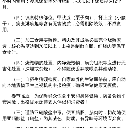
小时内食用；冷冻保留需分拆密封，-18℃以下保质期6-12个
月。
（四）慎食特殊部位。甲状腺（栗子肉）、肾上腺（小腰
子）、病变淋凑趣等含有无害物质，必需剔除烧毁，不成食
用。
（三）加工食用要熟透。猪肉及其成品必需完全烧熟煮
透，核心温度达到70℃以上，出格是制做血肠、红烧肉等保守
食物时。
（四）烧毁物的处置。内净烧毁物、病变组织等应进行无
害化处置（深埋或焚烧），不得随便丢弃或喂食其他动物。
（一）自摄生猪须检疫。自家豢养的生猪宰杀前，应自动
向本地震物卫生监视机构申报检疫，确保生猪健康无疫病。
春节临近，为保障群众饮食平安和身体健康，防备食物平
安风险，出格提示泛博农人伴侣和消费者！
（三）谨防亚硝酸盐中毒。便宜腊肠、腊肉时，切勿随便
用亚硝酸盐（硝盐）为其减色、防腐。有异味等环境应弃食。